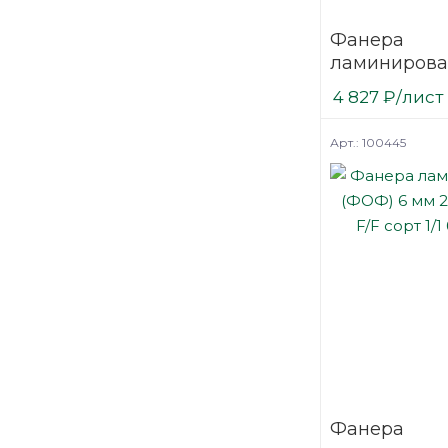
Фанера
ламинирова
(ФОФ) 9 мм 
4 827
₽
/лист
мм F/F сорт 1
березовая
Арт.: 100445
Фанера