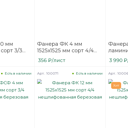
10 мм
Фанера ФК 4 мм
Фанер
 сорт 3/3
1525х1525 мм сорт 4/4
ламин
ая
нешлифованная
(ФОФ) 
356
₽
/лист
3 990
₽
березовая
мм F/F 
березо
Арт.: 100071
Арт.: 1000
Есть в наличии
Есть в наличии
Хит