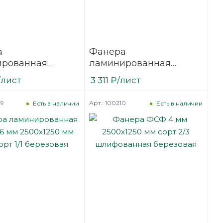
а
Фанера
ированная
ламинированная
18 мм 2440х1220
(ФОФ) 12 мм 2500х1250
/лист
3 311
₽
/лист
сорт 1/1
мм F/F сорт 1/1
вая
березовая
49
Арт.: 100210
Есть в наличии
Есть в наличии