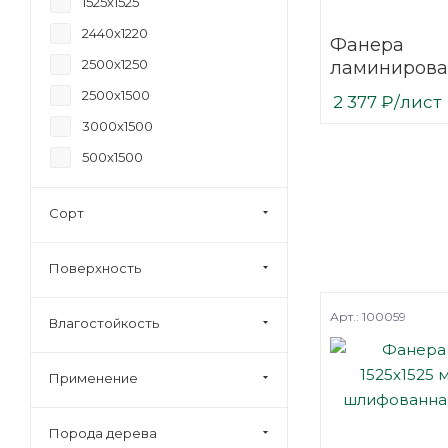
1525х1525
24
2440х1220
Фанера
27
2500х1250
ламинирова
30
(ФОФ) 6 мм 
2500х1500
2 377
₽
/лист
35
мм F/F сорт 1
3000х1500
березовая
40
500х1500
Сорт
Поверхность
Арт.: 100059
Влагостойкость
Применение
Порода дерева