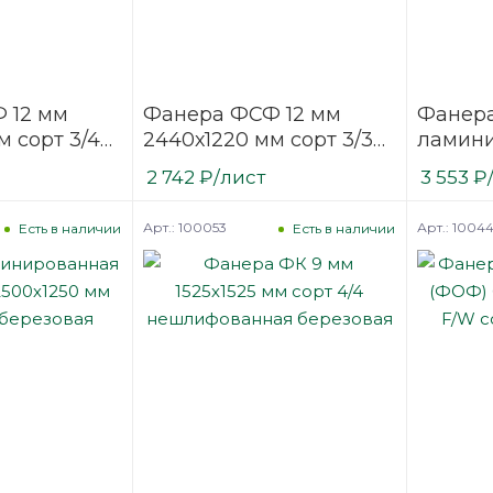
 12 мм
Фанера ФСФ 12 мм
Фанер
м сорт 3/4
2440х1220 мм сорт 3/3
ламин
ая
шлифованная
(ФОФ) 
2 742
₽
/лист
3 553
₽
березовая
мм F/F 
березо
Арт.: 100053
Арт.: 1004
Есть в наличии
Есть в наличии