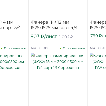
 4 мм
Фанера ФК 12 мм
Фанера
 сорт 3/4
1525х1525 мм сорт 4/4
1525х15
ая
нешлифованная
нешли
903
₽
/лист
799
₽
/
1 004
₽
березовая
березо
Арт.: 100486
Арт.: 1004
Есть в наличии
Есть в наличии