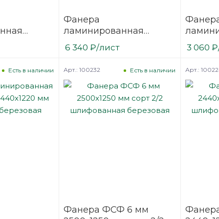
Фанера
Фанер
нная
ламинированная
ламин
3000х1500
(ФОФ) 18 мм 3000х1500
(ФОФ) 
6 340
₽
/лист
3 060
₽
/1
мм F/F сорт 1/1
мм F/W 
березовая
березо
Арт.: 100232
Арт.: 1002
Есть в наличии
Есть в наличии
Фанера ФСФ 6 мм
Фанер