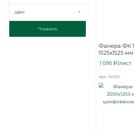
Цвет
Показать
Фанера ФК 
1525х1525 мм
шлифованн
1 095
₽
/лист
березовая
Арт.: 100211