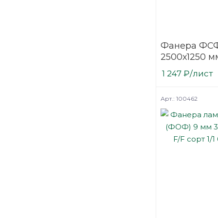
Фанера ФСФ
2500х1250 мм
шлифованн
1 247
₽
/лист
березовая
Арт.: 100462