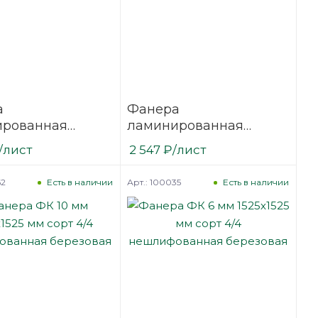
а
Фанера
ированная
ламинированная
18 мм 2500х1250
(ФОФ) 9 мм 2500х1250
/лист
2 547
₽
/лист
сорт 1/1
мм F/F сорт 1/1
вая
березовая
62
Арт.: 100035
Есть в наличии
Есть в наличии