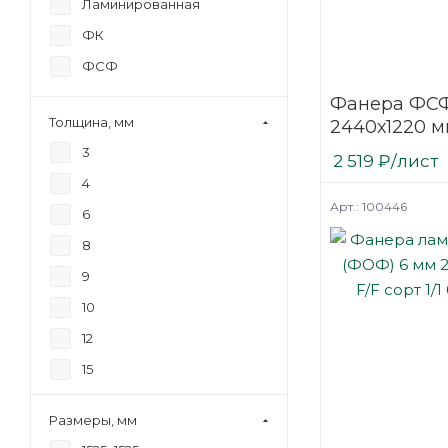
Ламинированная
ФК
ФСФ
Фанера ФСФ
Толщина, мм
2440х1220 м
шлифованн
3
2 519
₽
/лист
березовая
4
Арт.: 100446
6
8
9
10
12
15
18
Размеры, мм
21