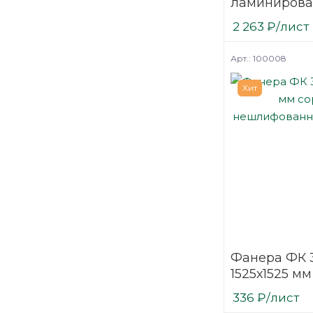
ламинирова
(ФОФ) 6 мм 
2 263
₽
/лист
мм F/F сорт 1
березовая
Арт.: 100008
Хит
Фанера ФК 
1525х1525 мм
нешлифова
336
₽
/лист
березовая