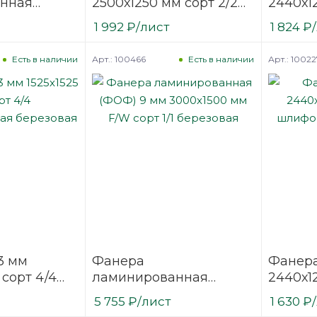
нная
2500х1250 мм сорт 2/2
2440х1
2440х1220
шлифованная
шлифо
1 992
₽
/лист
1 824
₽
/1
березовая
березо
Арт.: 100466
Арт.: 10022
Есть в наличии
Есть в наличии
3 мм
Фанера
Фанер
 сорт 4/4
ламинированная
2440х1
нная
(ФОФ) 9 мм 3000х1500
шлифо
5 755
₽
/лист
1 630
₽
мм F/W сорт 1/1
березо