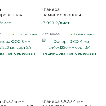
а
Фанера
ированная
ламинированная
9 мм 2500х1250
(ФОФ) 6 мм 3000х1500
/лист
3 999
₽
/лист
сорт 1/1
мм F/W сорт 1/1
вая
березовая
24
Арт.: 100205
Есть в наличии
Есть в наличии
а ФСФ 6 мм
Фанера ФСФ 4 мм