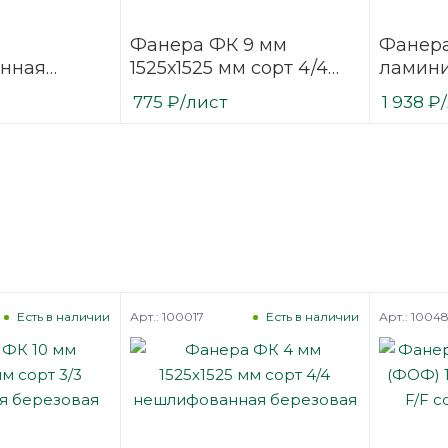
Фанера ФК 9 мм
Фанер
нная
1525х1525 мм сорт 4/4
ламин
2500х1250
нешлифованная
(ФОФ) 
775
₽
/лист
1 938
₽
/1
березовая
мм F/W 
березо
Арт.: 100017
Арт.: 1004
Есть в наличии
Есть в наличии