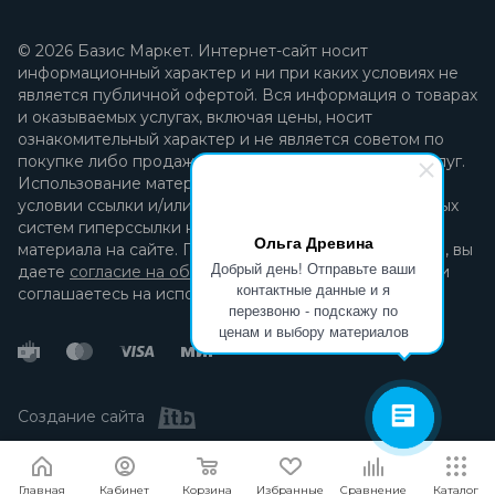
© 2026 Базис Маркет. Интернет-сайт носит
информационный характер и ни при каких условиях не
является публичной офертой. Вся информация о товарах
и оказываемых услугах, включая цены, носит
ознакомительный характер и не является советом по
покупке либо продаже каких-либо товаров и/или услуг.
Использование материалов разрешается только при
условии ссылки и/или прямой открытой для поисковых
систем гиперссылки на непосредственный адрес
Ольга Древина
материала на сайте. Продолжая пользоваться сайтом, вы
Добрый день! Отправьте ваши
даете
согласие на обработку персональных данных
и
контактные данные и я
соглашаетесь на использование файлов cookie.
перезвоню - подскажу по
ценам и выбору материалов
Создание сайта
Я согласен
Мы используем файлы cookie.
Подробнее
Главная
Кабинет
Корзина
Избранные
Сравнение
Каталог