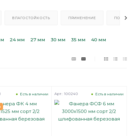
ВЛАГОСТОЙКОСТЬ
ПРИМЕНЕНИЕ
ПОРОДА Д
мм
24 мм
27 мм
30 мм
35 мм
40 мм
1
Арт.: 100240
Есть в наличии
Есть в наличии
а