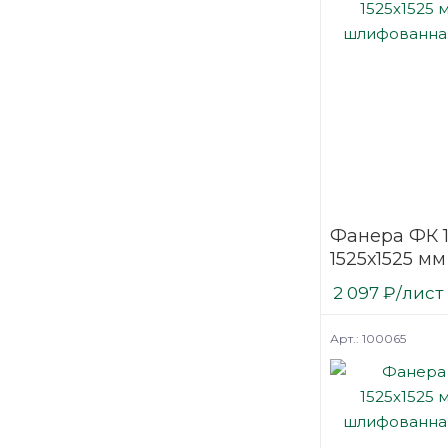
Фанера ФК 
1525х1525 мм
шлифованн
2 097
₽
/лист
березовая
Арт.: 100065