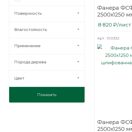
Фанера ФСФ
4/4
Поверхность
2500х1250 мм
Строительная
шлифованн
8 820
₽
/лист
березовая
Влагостойкость
Арт.: 100332
Применение
Порода дерева
Цвет
Показать
Фанера ФСФ
2500х1250 мм