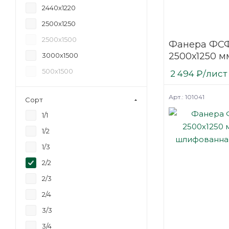
2440х1220
27
2500х1250
30
2500х1500
Фанера ФСФ
35
2500х1250 мм
3000х1500
40
шлифованн
500х1500
2 494
₽
/лист
березовая
Арт.: 101041
Сорт
1/1
1/2
1/3
2/2
2/3
2/4
3/3
3/4