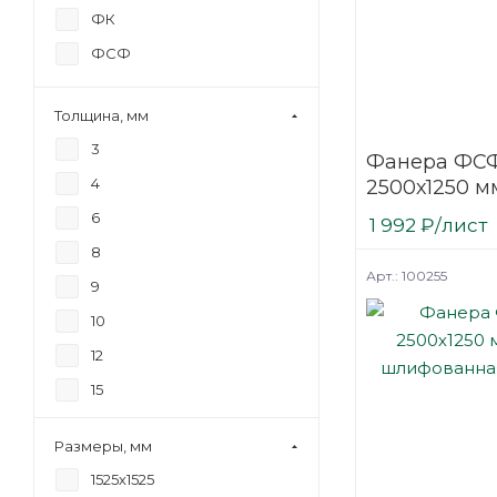
ФК
ФСФ
Толщина, мм
3
Фанера ФСФ
4
2500х1250 мм
шлифованн
6
1 992
₽
/лист
березовая
8
Арт.: 100255
9
10
12
15
18
Размеры, мм
21
1525х1525
24