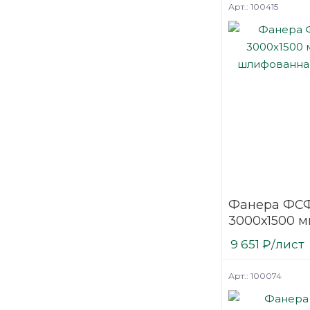
Арт.: 100415
Фанера ФСФ
3000х1500 м
шлифованн
9 651
₽
/лист
березовая
Арт.: 100074