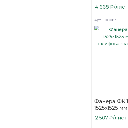
шлифованн
4 668
₽
/лист
березовая
Арт.: 100083
Фанера ФК 
1525х1525 мм
шлифованн
2 507
₽
/лист
березовая