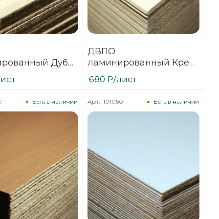
ДВПО
рованный Дуб
ламинированный Крем
й 3,2х1700х2745
3,2х1700х2745
лист
680
₽
/лист
9
Арт.: 101050
Есть в наличии
Есть в наличии