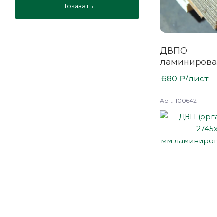
Показать
ДВПО
ламинирова
венге 3,2х1
680
₽
/лист
Арт.: 100642