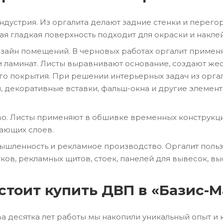
ндустрия. Из оргалита делают задние стенки и перего
ая гладкая поверхность подходит для окраски и накле
изайн помещений. В черновых работах оргалит примен
и ламинат. Листы выравнивают основание, создают же
о покрытия. При решении интерьерных задач из орга
, декоративные вставки, фальш-окна и другие элемент
во. Листы применяют в обшивке временных конструкци
ающих слоев.
ышленность и рекламное производство. Оргалит польз
тков, рекламных щитов, стоек, панелей для вывесок, в
стоит купить ДВП в «Базис-М
ва десятка лет работы мы накопили уникальный опыт и 