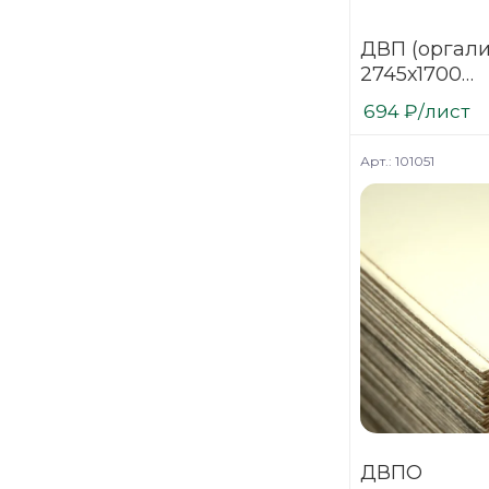
ДВП (оргали
2745х1700
мм ламини
694
₽
/лист
Белый
Арт.: 101051
ДВПО