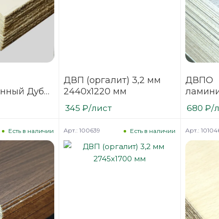
ДВП (оргалит) 3,2 мм
ДВПО
нный Дуб
2440х1220 мм
ламини
2х1700х2745
Антик 
345
₽
/лист
680
₽
/
(дерев
Арт.: 100639
Арт.: 10104
Есть в наличии
Есть в наличии