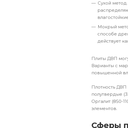
Сухой метод
распределяют
влагостойкие
Мокрый мето
способе дре
действует ка
Плиты ДВП могу
Варианты с мар
повышенной вл
Плотность ДВП с
полутвердые (3
Оргалит (850-1
элементов.
Сферы п