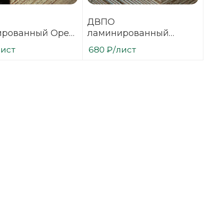
ДВПО
рованный Орех
ламинированный
 3,2х1700х2745
Серая 3,2х1700х2745
лист
680
₽
/лист