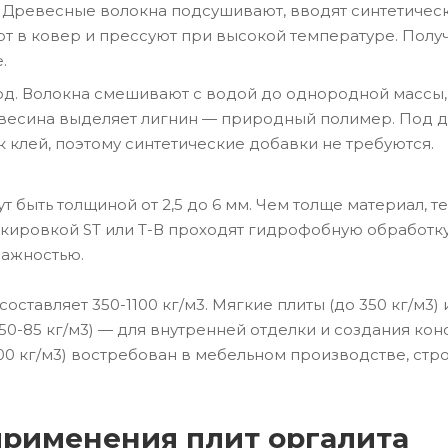
. Древесные волокна подсушивают, вводят синтетиче
 в ковер и прессуют при высокой температуре. Получ
.
д. Волокна смешивают с водой до однородной массы, 
весина выделяет лигнин — природный полимер. Под д
к клей, поэтому синтетические добавки не требуются.
т быть толщиной от 2,5 до 6 мм. Чем толще материал, 
кировкой ST или Т-В проходят гидрофобную обработку
ажностью.
оставляет 350-1100 кг/м3. Мягкие плиты (до 350 кг/м3)
50-85 кг/м3) — для внутренней отделки и создания ко
100 кг/м3) востребован в мебельном производстве, ст
рименения плит оргалита