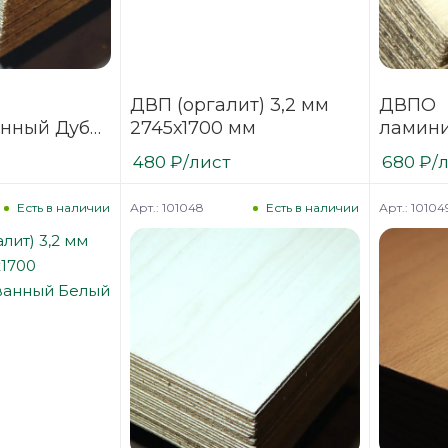
ДВП (оргалит) 3,2 мм
ДВПО
нный Дуб
2745х1700 мм
ламини
700х2745
Млечны
480
₽
/лист
680
₽
/
Арт.: 101048
Арт.: 10104
Есть в наличии
Есть в наличии