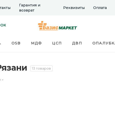
Гарантия и
такты
Реквизиты
Оплата
возврат
НОК
А
OSB
МДФ
ЦСП
ДВП
ОПАЛУБК
Рязани
13 товаров
м