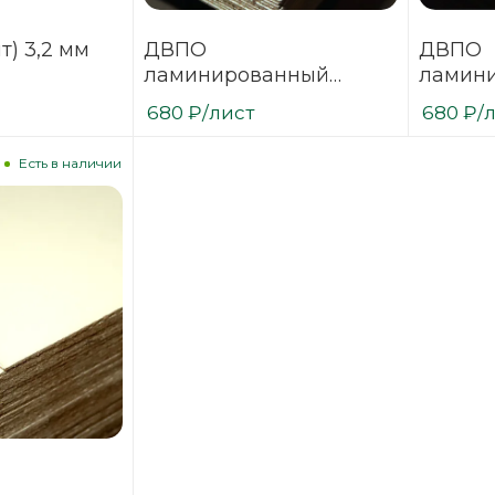
т) 3,2 мм
ДВПО
ДВПО
ламинированный
ламини
рованный
Лиственница светлая
№ 4842
680
₽
/лист
680
₽
/
3,2х1700х2745
Есть в наличии