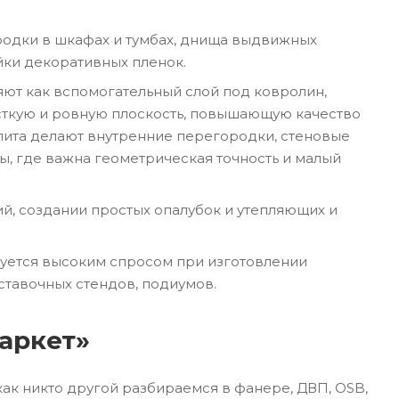
родки в шкафах и тумбах, днища выдвижных
йки декоративных пленок.
яют как вспомогательный слой под ковролин,
сткую и ровную плоскость, повышающую качество
лита делают внутренние перегородки, стеновые
ы, где важна геометрическая точность и малый
й, создании простых опалубок и утепляющих и
уется высоким спросом при изготовлении
ыставочных стендов, подиумов.
аркет»
как никто другой разбираемся в фанере, ДВП, OSB,