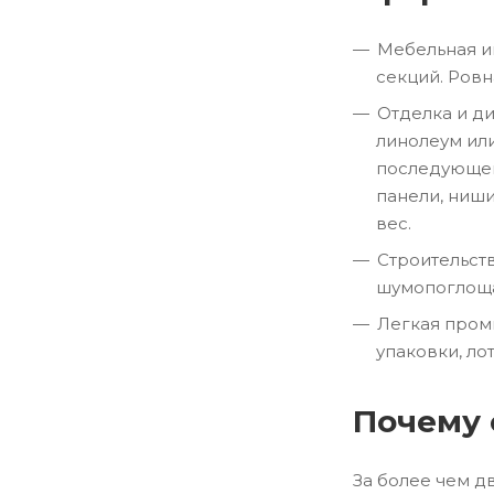
Мебельная и
секций. Ровн
Отделка и д
линолеум ил
последующег
панели, ниши
вес.
Строительст
шумопоглощ
Легкая пром
упаковки, ло
Почему 
За более чем д