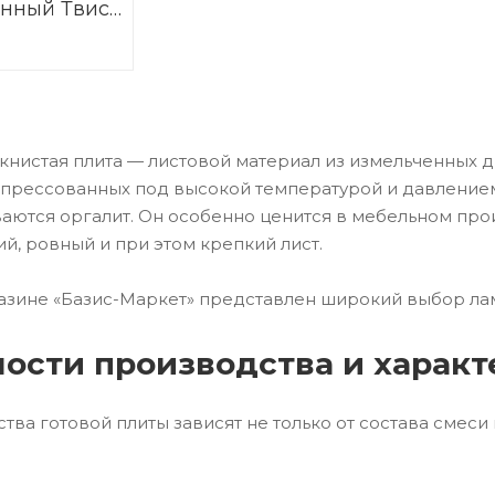
нный Твист
45
нистая плита — листовой материал из измельченных 
прессованных под высокой температурой и давлением
аются оргалит. Он особенно ценится в мебельном прои
ий, ровный и при этом крепкий лист.
азине «Базис-Маркет» представлен широкий выбор лам
ости производства и харак
тва готовой плиты зависят не только от состава смеси 