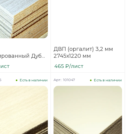
ДВП (оргалит) 3,2 мм
рованный Дуб
2745х1220 мм
№2 3,2х1700х2745
лист
465
₽
/лист
о)
6
Арт.: 101047
Есть в наличии
Есть в наличии