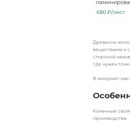
ламинирова
3,2х1700х27
680
₽
/лист
Древесно-волок
веществами и с
стороной назыв
где нужен тонк
В интернет-маг
Особенн
Конечные свойс
производства: