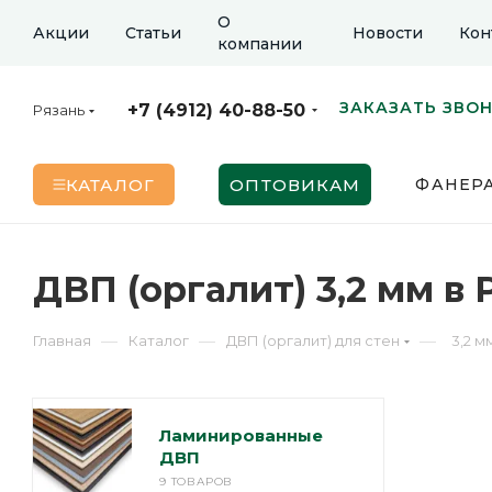
О
Акции
Статьи
Новости
Кон
компании
ЗАКАЗАТЬ ЗВО
+7 (4912) 40-88-50
Рязань
КАТАЛОГ
ОПТОВИКАМ
ФАНЕР
ДВП (оргалит) 3,2 мм в 
—
—
—
Главная
Каталог
ДВП (оргалит) для стен
3,2 м
Ламинированные
ДВП
9 ТОВАРОВ