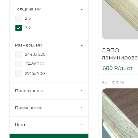
Толщина, мм
2,5
3,2
Размеры, мм
ДВПО
2440х1220
ламинирова
2745х1220
Антик №1 3,
680
₽
/лист
(фоновый)
2745х1700
Арт.: 101045
Поверхность
Применение
Цвет