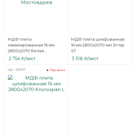
МДФ плита
МДФ плита шлифованная
ламинированная 16 мм
16 мм 2800х2070 мм Эггер
2800х2070 белая
ST
односторонняя
2 754
₽
/лист
3 318
₽
/лист
Мостовдрев
Арт.: 100767
Под заказ