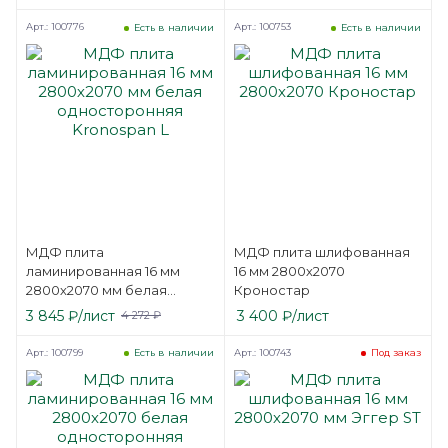
Kastamonu F
XL
Арт.: 100776
Арт.: 100753
Есть в наличии
Есть в наличии
МДФ плита
МДФ плита шлифованная
ламинированная 16 мм
16 мм 2800х2070
2800х2070 мм белая
Кроностар
односторонняя Kronospan
3 845
₽
/лист
3 400
₽
/лист
4 272
₽
L
Арт.: 100799
Арт.: 100743
Есть в наличии
Под заказ