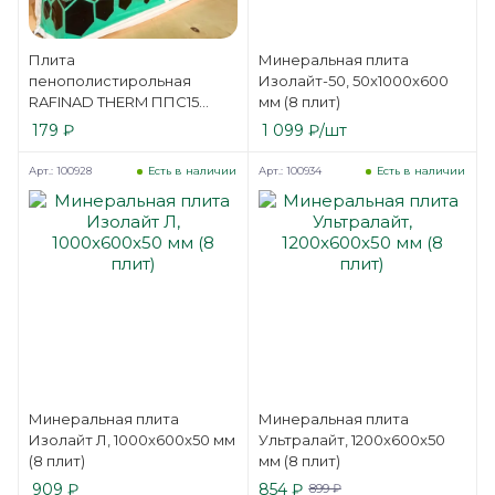
Плита
Минеральная плита
пенополистирольная
Изолайт-50, 50x1000x600
RAFINAD THERM ППС15
мм (8 плит)
1200х600х50 мм (6 плит)
179
₽
1 099
₽
/шт
Арт.: 100928
Арт.: 100934
Есть в наличии
Есть в наличии
Минеральная плита
Минеральная плита
Изолайт Л, 1000x600x50 мм
Ультралайт, 1200x600x50
(8 плит)
мм (8 плит)
909
₽
854
₽
899
₽