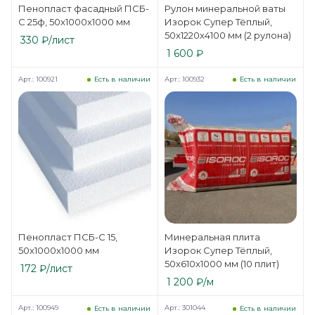
Пенопласт фасадный ПСБ-
Рулон минеральной ваты
С 25ф, 50x1000x1000 мм
Изорок Супер Тёплый,
50x1220x4100 мм (2 рулона)
330
₽
/лист
1 600
₽
Арт.: 100921
Арт.: 100932
Есть в наличии
Есть в наличии
Пенопласт ПСБ-С 15,
Минеральная плита
50x1000x1000 мм
Изорок Супер Тёплый,
50x610x1000 мм (10 плит)
172
₽
/лист
1 200
₽
/м
Арт.: 100949
Арт.: 301044
Есть в наличии
Есть в наличии