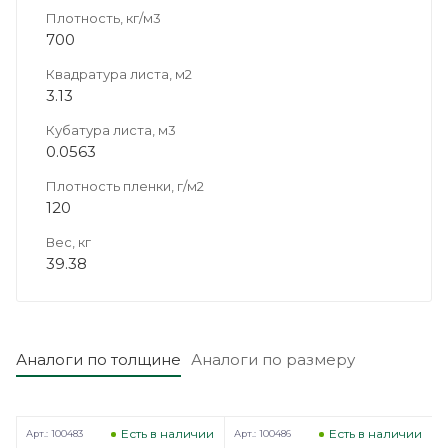
Плотность, кг/м3
700
Квадратура листа, м2
3.13
Кубатура листа, м3
0.0563
Плотность пленки, г/м2
120
Вес, кг
39.38
Аналоги по толщине
Аналоги по размеру
и
Есть в наличии
Есть в наличии
Арт.: 100483
Арт.: 100486
А