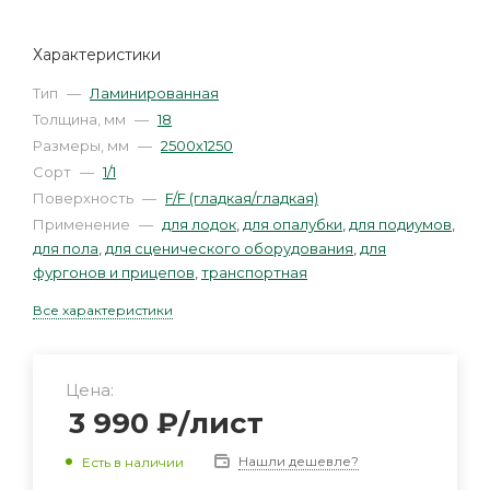
Характеристики
Тип
—
Ламинированная
Толщина, мм
—
18
Размеры, мм
—
2500х1250
Сорт
—
1/1
Поверхность
—
F/F (гладкая/гладкая)
Применение
—
для лодок
,
для опалубки
,
для подиумов
,
для пола
,
для сценического оборудования
,
для
фургонов и прицепов
,
транспортная
Все характеристики
Цена:
3 990
₽
/лист
Нашли дешевле?
Есть в наличии