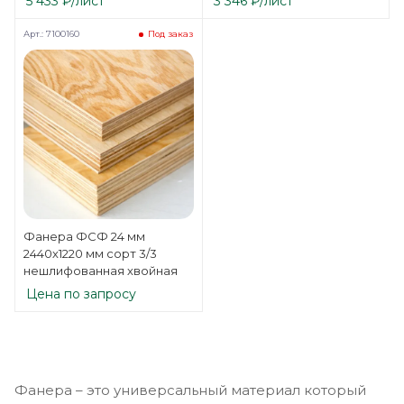
5 433
₽
/лист
3 346
₽
/лист
Арт.: 7100160
Под заказ
Фанера ФСФ 24 мм
2440х1220 мм сорт 3/3
нешлифованная хвойная
Цена по запросу
Фанера – это универсальный материал который