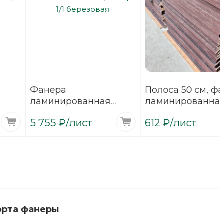
Фанера
Полоса 50 см, 
ламинированная
ламинированна
1250
(ФОФ) 9 мм 3000х1500
500х1500 мм F/
5 755
₽
/лист
612
₽
/лист
мм F/W сорт 1/1
1/1 березовая
березовая
орта фанеры