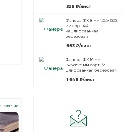
356
₽
/лист
Фанера ФК 8 мм 1525х1525
мм сорт 4/4
нешлифованная
березовая
663
₽
/лист
Фанера ФК 10 мм
1525х1525 мм сорт 1/2
шлифованная березовая
1 646
₽
/лист
Арт.: 100459
Арт.: 100460
 в наличии
Под заказ
Е