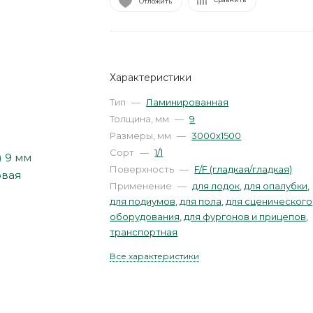
Отложить
Характеристики
Тип
—
Ламинированная
Толщина, мм
—
9
Размеры, мм
—
3000х1500
Сорт
—
1/1
Поверхность
—
F/F (гладкая/гладкая)
Применение
—
для лодок
,
для опалубки
,
для подиумов
,
для пола
,
для сценического
оборудования
,
для фургонов и прицепов
,
транспортная
Все характеристики