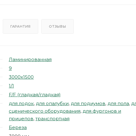
ГАРАНТИЯ
ОТЗЫВЫ
Ламинированная
9
3000х1500
1/1
F/F (гладкая/гладкая)
для лодок
,
для опалубки
,
для подиумов
,
для пола
,
д
сценического оборудования
,
для фургонов и
прицепов
,
транспортная
Береза