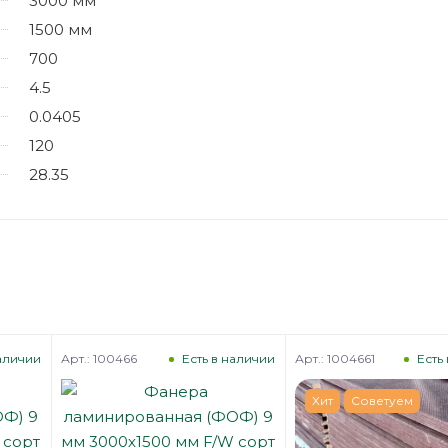
3000 мм
1500 мм
700
4.5
0.0405
120
28.35
Арт.: 100466
Арт.: 1004661
наличии
Есть в наличии
Есть
Хит
Советуем