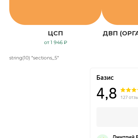
ЦСП
ДВП (ОРГ
от 1 946 ₽
string(10) "sections_5"