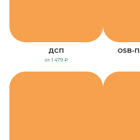
ДСП
OSB-П
от 1 479 ₽