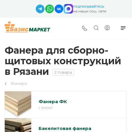
подписывайтесь
на наши соц. сети
Фанера для сборно-
щитовых конструкций
в Рязани
2 товара
Фанера
Фанера ФК
1 ТОВАР
Бакелитовая фанера