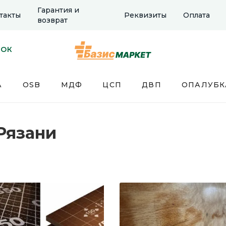
Гарантия и
такты
Реквизиты
Оплата
возврат
НОК
А
OSB
МДФ
ЦСП
ДВП
ОПАЛУБК
Рязани