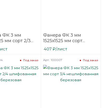
 ФК 3 мм
Фанера ФК 3 мм
25 мм сорт 2/3
1525х1525 мм сорт
ванная
строительная
лист
407
₽
/лист
вая
нешлифованная
березовая
04
Арт.: 100007
Под заказ
Под заказ