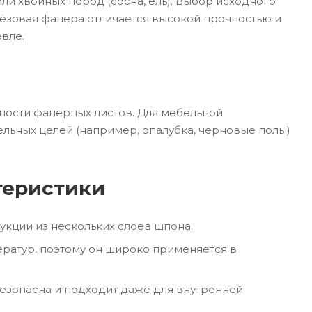
ли хвойных пород (сосна, ель). Выбор исходного
ерёзовая фанера отличается высокой прочностью и
евле.
ности фанерных листов. Для мебельной
льных целей (например, опалубка, черновые полы)
теристики
кции из нескольких слоев шпона.
атур, поэтому он широко применяется в
езопасна и подходит даже для внутренней