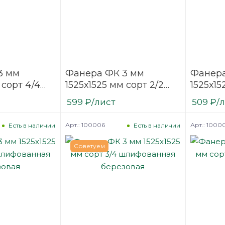
3 мм
Фанера ФК 3 мм
Фанера
 сорт 4/4
1525х1525 мм сорт 2/2
1525х15
нная
шлифованная
шлифо
599
₽
/лист
509
₽
/
березовая
березо
Арт.: 100006
Арт.: 1000
Есть в наличии
Есть в наличии
Советуем