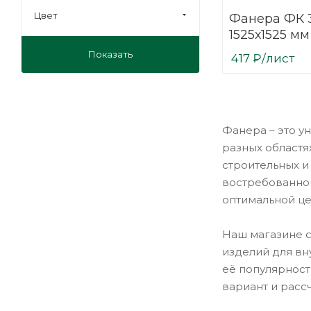
Цвет
Фанера ФК 
1525х1525 мм
шлифованн
Показать
417
₽
/лист
березовая
Фанера – это у
разных областя
строительных и
востребованног
оптимальной це
Наш магазине с
изделий для вн
её популярност
вариант и расс