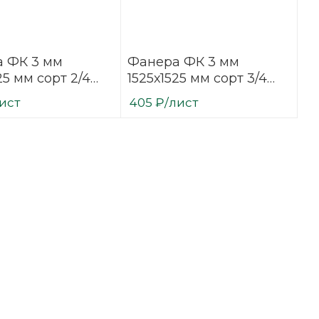
 ФК 3 мм
Фанера ФК 3 мм
25 мм сорт 2/4
1525х1525 мм сорт 3/4
ванная
нешлифованная
ист
405
₽
/лист
вая
березовая