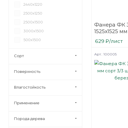
2440х1220
27
2500х1250
30
2500х1500
Фанера ФК 
35
1525х1525 мм
3000х1500
40
шлифованн
500х1500
629
₽
/лист
березовая
Арт.: 100005
Сорт
Поверхность
Влагостойкость
Применение
Порода дерева