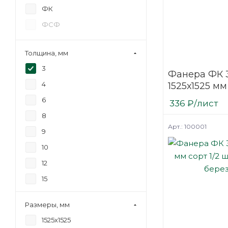
ФК
ФСФ
Толщина, мм
3
Фанера ФК 
4
1525х1525 мм
нешлифова
6
336
₽
/лист
березовая
8
Арт.: 100001
9
10
12
15
18
Размеры, мм
21
1525х1525
24