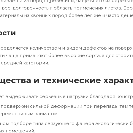
ливается из пород древесины, чаще всего из берёзы и
а вес, долговечность и область применения листов. Б
материалы из хвойных пород более лёгкие и часто деш
ости
ределяется количеством и видом дефектов на поверх
 чаще применяют более высокие сорта, а для строите
 средней категории.
ества и технические харак
т выдерживать серьёзные нагрузки благодаря констру
 подвержен сильной деформации при перепады темпер
переменчивым климатом.
ном подборе типа связующего фанера экологически б
ых помещений.