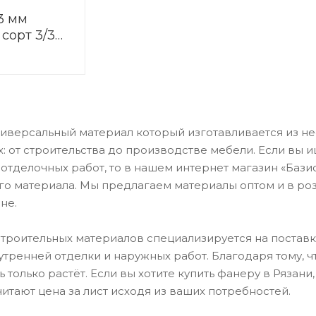
3 мм
 сорт 3/3
ая
ниверсальный материал который изготавливается из н
х: от строительства до производстве мебели. Если вы
 отделочных работ, то в нашем интернет магазин «Бази
о материала. Мы предлагаем материалы оптом и в розн
не.
троительных материалов специализируется на поставка
утренней отделки и наружных работ. Благодаря тому, 
ь только растёт. Если вы хотите купить фанеру в Ряз
читают цена за лист исходя из ваших потребностей.