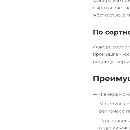
Фанера изготав
сырья влияет н
жёсткостью, а 
По сортн
Фанера сорт оп
промышленности
подойдут сорта
Преимущ
Фанера може
Материал не
регионах с 
При правиль
отделки жил