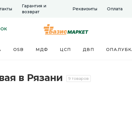
Гарантия и
такты
Реквизиты
Оплата
возврат
НОК
А
OSB
МДФ
ЦСП
ДВП
ОПАЛУБК
вая в Рязани
9 товаров