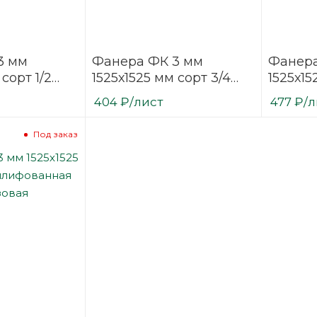
3 мм
Фанера ФК 3 мм
Фанера
 сорт 1/2
1525х1525 мм сорт 3/4
1525х15
ая
шлифованная
шлифо
404
₽
/лист
477
₽
/л
березовая
березо
Под заказ