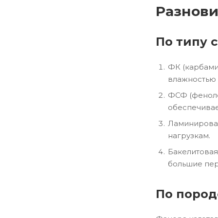
Разнов
По типу 
ФК (карбами
влажностью 
ФСФ (фенолф
обеспечивае
Ламинирован
нагрузкам.
Бакелитовая
большие пер
По пород