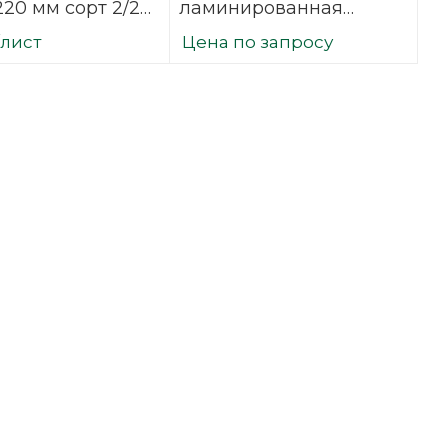
220 мм сорт 2/2
ламинированная
ванная
(ФОФ) 6 мм 3000х1500
/лист
Цена по запросу
вая
мм F/F сорт 1/1
березовая