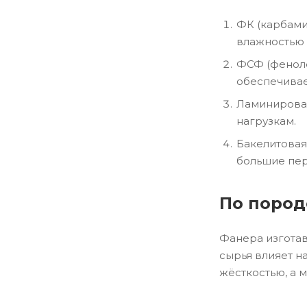
ФК (карбами
влажностью 
ФСФ (фенолф
обеспечивае
Ламинирован
нагрузкам.
Бакелитовая
большие пер
По пород
Фанера изготав
сырья влияет н
жёсткостью, а 