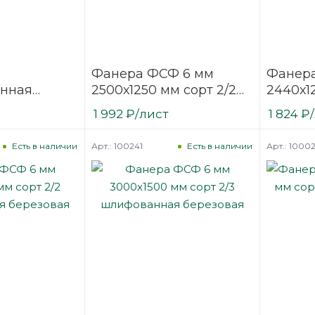
Фанера ФСФ 6 мм
Фанер
нная
2500х1250 мм сорт 2/2
2440х1
2440х1220
шлифованная
шлифо
1 992
₽
/лист
1 824
₽
/1
березовая
березо
Арт.: 100241
Арт.: 1000
Есть в наличии
Есть в наличии