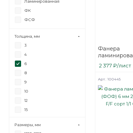
Ламинированная
ФК
ФСФ
Толщина, мм
3
Фанера
4
ламинирова
(ФОФ) 6 мм 
6
2 377
₽
/лист
мм F/F сорт 1
8
березовая
Арт.: 100445
9
10
12
15
18
Размеры, мм
21