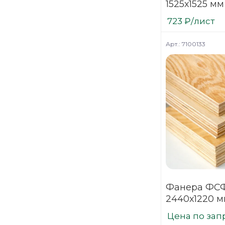
1525х1525 мм
шлифованн
723
₽
/лист
березовая
Арт.: 7100133
Фанера ФСФ
2440х1220 м
нешлифова
Цена по зап
хвойная