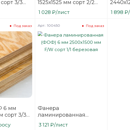
 сорт 3/3
1525х1525 мм сорт 2/2
2440х1
ая
шлифованная
шлифо
1 028
₽
/лист
1 898
₽
березовая
березо
Арт.: 100450
Под заказ
Под заказ
 6 мм
Фанера
м сорт 3/3
ламинированная
нная
(ФОФ) 6 мм 2500х1500
росу
3 121
₽
/лист
мм F/W сорт 1/1