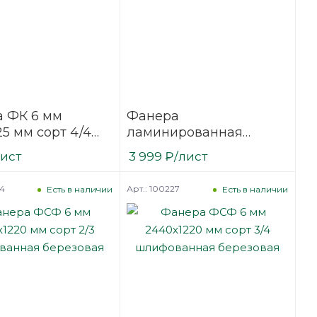
 ФК 6 мм
Фанера
25 мм сорт 4/4
ламинированная
фованная
(ФОФ) 6 мм 3000х1500
лист
3 999
₽
/лист
вая
мм F/W сорт 1/1
березовая
24
Арт.: 100227
Есть в наличии
Есть в наличии