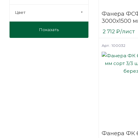
Цвет
Фанера ФСФ
3000х1500 м
шлифованн
Показать
2 712
₽
/лист
березовая
Арт.: 100032
Фанера ФК 