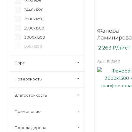
1525х1525
24
2440х1220
27
2500х1250
30
2500х1500
Фанера
35
ламинирова
3000х1500
40
(ФОФ) 6 мм 
500х1500
2 263
₽
/лист
мм F/F сорт 1
березовая
Арт.: 100240
Сорт
Поверхность
Влагостойкость
Применение
Порода дерева