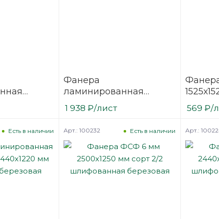
Фанера
Фанера
нная
ламинированная
1525х15
2500х1250
(ФОФ) 6 мм 2500х1250
нешли
1 938
₽
/лист
569
₽
/
/1
мм F/W сорт 1/1
березо
березовая
Арт.: 100232
Арт.: 1002
Есть в наличии
Есть в наличии