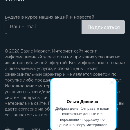
Будьте в курсе наших акций и новостей
Подписаться
© 2026 Базис Маркет. Интернет-сайт носит
информационный характер и ни при каких условиях не
является публичной офертой. Вся информация о товарах
и оказываемых услугах, включая цены, носит
ознакомительный характер и не является советом по
покупке либо продаже каких-либо товаров и/или услуг.
Использование материалов разрешается только при
условии ссылки и/или прямой открытой для поисковых
систем гиперссылки на непосредственный адрес
Ольга Древина
материала на сайте. Продолжая пользоваться сайтом, вы
Добрый день! Отправьте ваши
даете
согласие на обработку персональных данных
и
контактные данные и я
соглашаетесь на использование файлов cookie.
перезвоню - подскажу по
ценам и выбору материалов