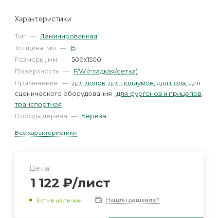
Характеристики
Тип
—
Ламинированная
Толщина, мм
—
15
Размеры, мм
—
500х1500
Поверхность
—
F/W (гладкая/сетка)
Применение
—
для лодок
,
для подиумов
,
для пола
, для
сценического оборудования ,
для фургонов и прицепов
,
транспортная
Порода дерева
—
Береза
Все характеристики
Цена:
1 122
₽
/лист
Нашли дешевле?
Есть в наличии