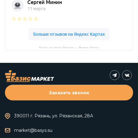
Базис на карте Рязани — Яндекс Карты
Заказать звонок
390011 г. Рязань, ул. Рязанская, 28А
market@basys.su