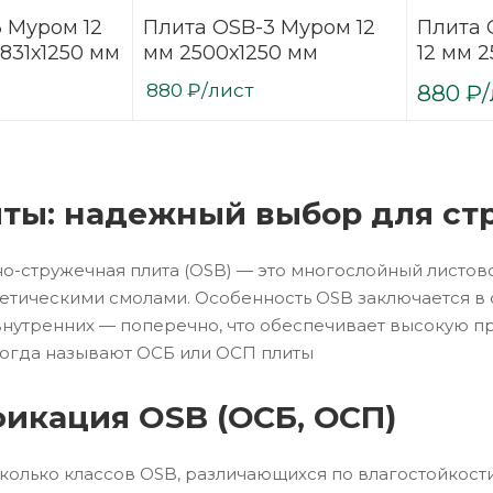
 Муром 12
Плита OSB-3 Муром 12
Плита 
мм, обрезки 831х1250 мм
мм 2500х1250 мм
12 мм 
880
₽
/лист
880
₽
ты: надежный выбор для стр
-стружечная плита (OSB) — это многослойный листов
етическими смолами. Особенность OSB заключается в
внутренних — поперечно, что обеспечивает высокую пр
ногда называют ОСБ или ОСП плиты
икация OSB (ОСБ, ОСП)
колько классов OSB, различающихся по влагостойкости