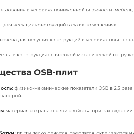
пользования в условиях пониженной влажности (мебель, 
 для несущих конструкций в сухих помещениях.
ачена для несущих конструкций в условиях повышенн
ется в конструкциях с высокой механической нагрузк
щества OSB-плит
ость:
физико-механические показатели OSB в 2,5 раза 
фанерой.
ь:
материал сохраняет свои свойства при нахождении 
ботки:
плиты легко режутся, сверлятся, склеиваются и