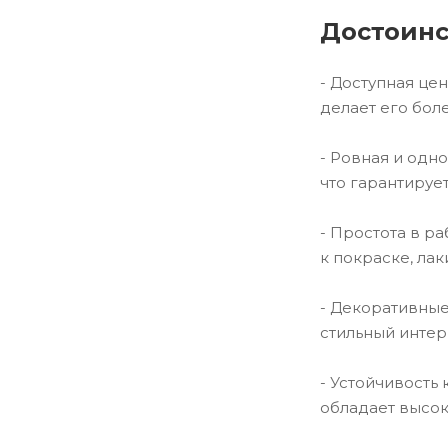
Достоинс
- Доступная це
делает его бол
- Ровная и одно
что гарантируе
- Простота в р
к покраске, ла
- Декоративные
стильный интерь
- Устойчивость
обладает высок