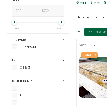
Цена
6 мм
8 мм
9
По популярности
326
1650
Толщина, мм
Наличие
Арт.: 10054312
В наличии
Новинка
Тип
OSB-3
Толщина, мм
6
8
9