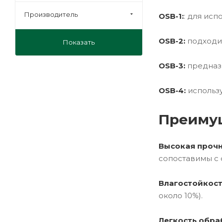
Производитель
OSB-1:
: для ис
OSB-2:
подходит
Показать
OSB-3:
предназн
OSB-4:
использу
Преиму
Высокая прочн
сопоставимы с 
Влагостойкост
около 10%).
Легкость обра