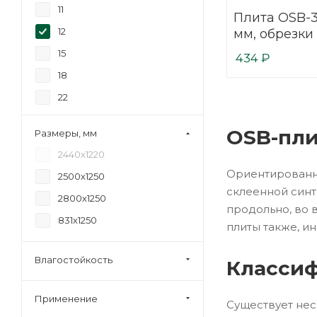
11
Плита OSB-3
12
15
434
₽
18
22
OSB-пли
Размеры, мм
2440х1220
Ориентированно
2500х1250
склеенной синт
2800х1250
продольно, во 
831х1250
плиты также, и
Влагостойкость
Классиф
Применение
Существует нес