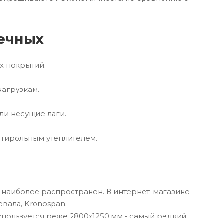
ечных
х покрытий.
нагрузкам.
ли несущие лаги.
стирольным утеплителем.
 наиболее распространен. В интернет-магазине
вала, Kronospan.
спользуется реже 2800х1250 мм - самый редкий