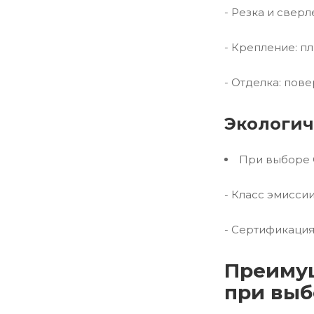
- Резка и свер
- Крепление: п
- Отделка: пов
Экологич
При выборе 
- Класс эмисси
- Сертификация
Преимущ
при выб