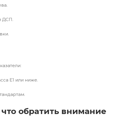
ва.
и ДСП.
вки.
казатели:
сса E1 или ниже.
тандартам.
 что обратить внимание