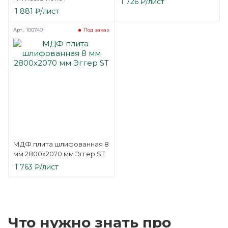
1 726
₽
/лист
1 881
₽
/лист
Арт.: 100740
Под заказ
МДФ плита шлифованная 8
мм 2800х2070 мм Эггер ST
1 763
₽
/лист
Что нужно знать про