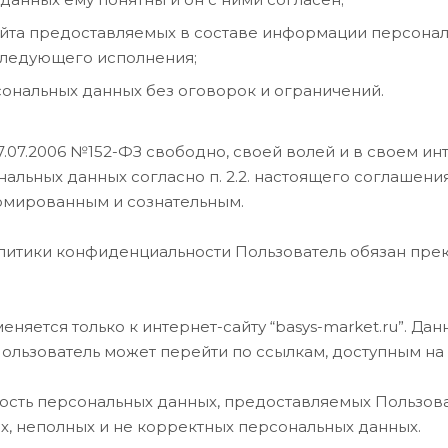
айта предоставляемых в составе информации персонал
следующего исполнения;
ональных данных без оговорок и ограничений.
7.07.2006 №152-ФЗ свободно, своей волей и в своем ин
альных данных согласно п. 2.2. настоящего соглашени
рмированным и сознательным.
олитики конфиденциальности Пользователь обязан прек
яется только к интернет-сайту “basys-market.ru”. Дан
Пользователь может перейти по ссылкам, доступным на с
ность персональных данных, предоставляемых Пользов
х, неполных и не корректных персональных данных.