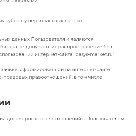
сием способами;
у субъекту персональных данных.
ьных данных Пользователя и являются
язана не допускать их распространение без
пользовании интернет-сайта “basys-market.ru”
в заявке, сформированной на интернет-сайте
ко-правовых правоотношений, в том числе
ции
твия договорных правоотношений с Пользователем