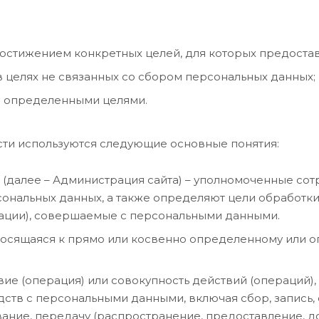
остижением конкретных целей, для которых предоста
 целях не связанных со сбором персональных данных;
и определенными целями.
ости используются следующие основные понятия:
” (далее – Администрация сайта) – уполномоченные со
рсональных данных, а также определяют цели обработк
рации), совершаемые с персональными данными.
осящаяся к прямо или косвенно определенному или о
ие (операция) или совокупность действий (операций)
дств с персональными данными, включая сбор, запись,
вание, передачу (распространение, предоставление, до