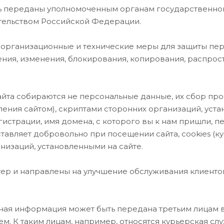
ть переданы уполномоченным органам государственно
ательством Российской Федерации.
 организационные и технические меры для защиты пе
ния, изменения, блокирования, копирования, распрос
айта собираются не персональные данные, их сбор пр
ения сайтом), скриптами сторонних организаций, уст
регистрации, имя домена, с которого вы к нам пришли, 
авляет добровольно при посещении сайта, cookies (ку
низаций, установленными на сайте.
р и направлены на улучшение обслуживания клиентов,
льная информация может быть передана третьим лицам в 
м. К таким лицам, например, относятся курьерская сл