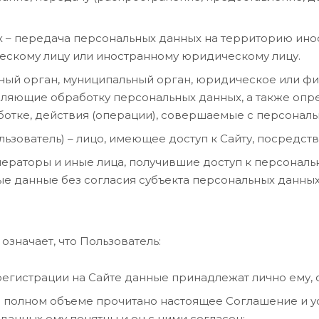
 – передача персональных данных на территорию инос
ескому лицу или иностранному юридическому лицу.
ый орган, муниципальный орган, юридическое или физ
вляющие обработку персональных данных, а также оп
ботке, действия (операции), совершаемые с персонал
Пользователь) – лицо, имеющее доступ к Сайту, посредс
ераторы и иные лица, получившие доступ к персональ
ые данные без согласия субъекта персональных данны
 означает, что Пользователь:
регистрации на Сайте данные принадлежат лично ему, 
в полном объеме прочитано настоящее Соглашение и у
анных ему понятны и он с ними согласен;