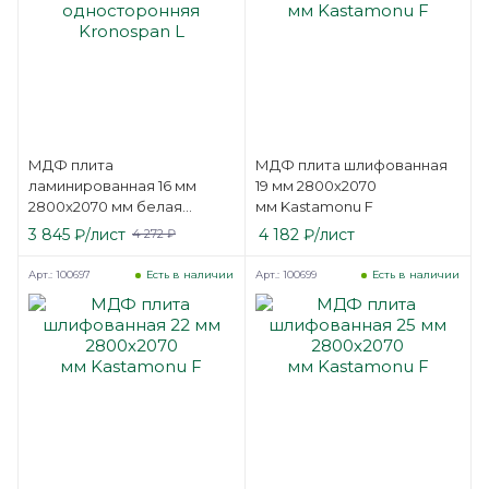
МДФ плита
МДФ плита шлифованная
ламинированная 16 мм
19 мм 2800х2070
2800х2070 мм белая
мм Kastamonu F
односторонняя Kronospan
3 845
₽
/лист
4 182
₽
/лист
4 272
₽
L
Арт.: 100697
Арт.: 100699
Есть в наличии
Есть в наличии