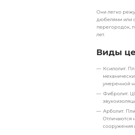
Они легко режу
дюбелями или с
перегородок, п
лет.
Виды це
Ксилолит. П
механически
умеренной н
Фибролит. Ц
звукоизоляци
Арболит. Пл
Отличаются н
сооружения 