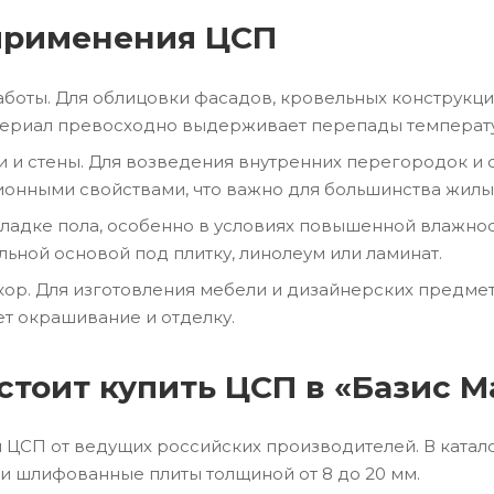
применения ЦСП
боты. Для облицовки фасадов, кровельных конструкци
териал превосходно выдерживает перепады температур
 и стены. Для возведения внутренних перегородок и 
ионными свойствами, что важно для большинства жил
кладке пола, особенно в условиях повышенной влажно
льной основой под плитку, линолеум или ламинат.
кор. Для изготовления мебели и дизайнерских предме
ет окрашивание и отделку.
стоит купить ЦСП в «Базис М
ЦСП от ведущих российских производителей. В катало
 шлифованные плиты толщиной от 8 до 20 мм.