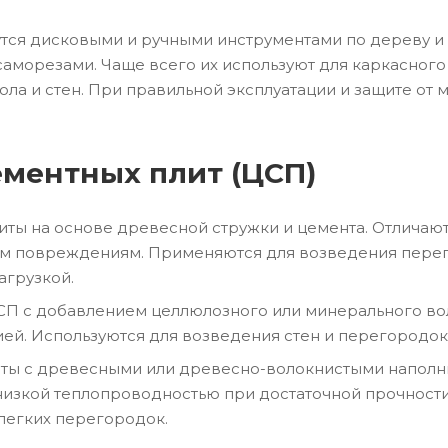
тся дисковыми и ручными инструментами по дереву и 
аморезами. Чаще всего их используют для каркасного
ола и стен. При правильной эксплуатации и защите от
ментных плит (ЦСП)
литы на основе древесной стружки и цемента. Отличаю
м повреждениям. Применяются для возведения перегоро
агрузкой.
СП с добавлением целлюлозного или минерального вол
ей. Используются для возведения стен и перегородок,
иты с древесными или древесно-волокнистыми напол
изкой теплопроводностью при достаточной прочности.
легких перегородок.