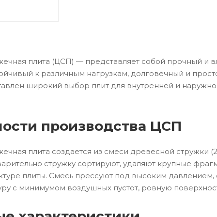
ечная плита (ЦСП) — представляет собой прочный и вл
тойчивый к различным нагрузкам, долговечный и просто
авлен широкий выбор плит для внутренней и наружной
ости производства ЦСП
ечная плита создается из смеси древесной стружки (20
арительно стружку сортируют, удаляют крупные фраг
ктуре плиты. Смесь прессуют под высоким давлением, 
уру с минимумом воздушных пустот, ровную поверхнос
е характеристики