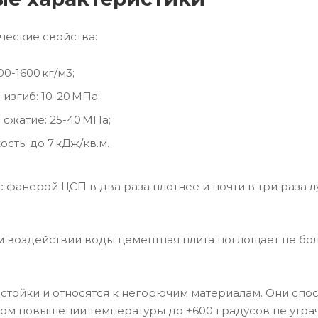
еские свойства:
00-1600 кг/м3;
 изгиб: 10-20 МПа;
 сжатие: 25-40 МПа;
сть: до 7 кДж/кв.м.
 фанерой ЦСП в два раза плотнее и почти в три раза 
.
 воздействии воды цементная плита поглощает не более
стойки и относятся к негорючим материалам. Они спо
м повышении температуры до +600 градусов не утрач