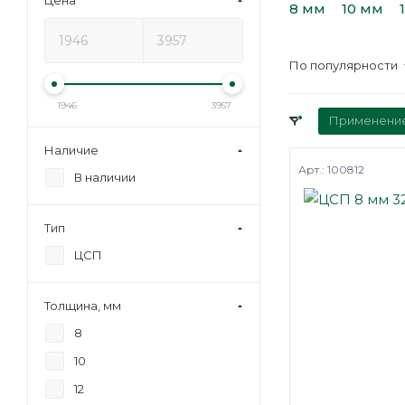
Цена
8 мм
10 мм
По популярности
1946
3957
Применени
Наличие
Арт.: 100812
В наличии
Тип
ЦСП
Толщина, мм
8
10
12