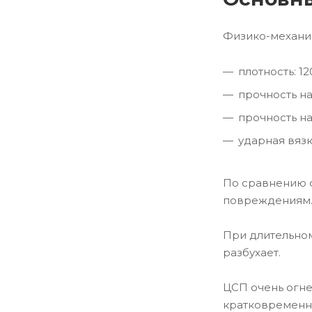
Физико-механич
плотность: 12
прочность на
прочность на
ударная вязко
По сравнению с
повреждениям
При длительном
разбухает.
ЦСП очень огне
кратковременно