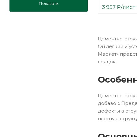
Показать
3 957
₽
/лист
Цементно-струж
Он легкий и ус
Маркет» предст
грядок.
Особенн
Цементно-струж
добавок. Предв
дефекты в стру
плотную структ
Основны