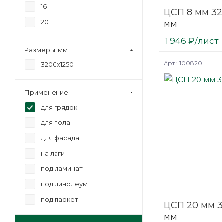
16
ЦСП 8 мм 32
20
мм
1 946
₽
/лист
Размеры, мм
Арт.: 100820
3200х1250
Применение
для грядок
для пола
для фасада
на лаги
под ламинат
под линолеум
под паркет
ЦСП 20 мм 3
мм