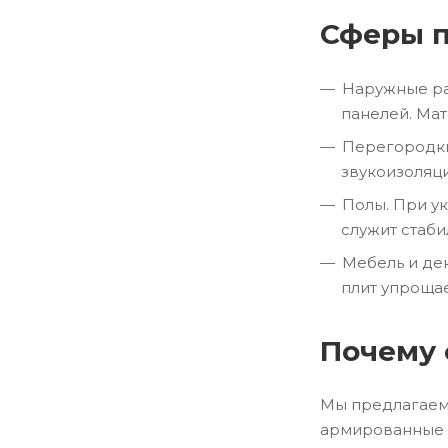
Сферы 
Наружные ра
панелей. Ма
Перегородки
звукоизоляц
Полы. При у
служит стаби
Мебель и де
плит упроща
Почему 
Мы предлагаем 
армированные и