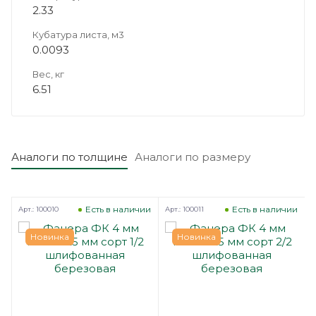
2.33
Кубатура листа, м3
0.0093
Вес, кг
6.51
Аналоги по толщине
Аналоги по размеру
з
Есть в наличии
Есть в наличии
Арт.: 100010
Арт.: 100011
А
Новинка
Новинка