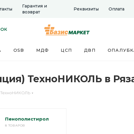
Гарантия и
такты
Реквизиты
Оплата
возврат
НОК
А
OSB
МДФ
ЦСП
ДВП
ОПАЛУБК
яция) ТехноНИКОЛЬ в Ряз
ТехноНИКОЛЬ
Пенополистирол
8 ТОВАРОВ