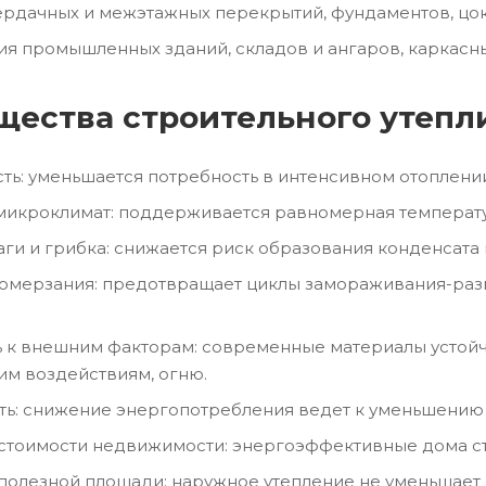
ердачных и межэтажных перекрытий, фундаментов, цо
ия промышленных зданий, складов и ангаров, каркас
ества строительного утепл
ть: уменьшается потребность в интенсивном отоплени
микроклимат: поддерживается равномерная температу
аги и грибка: снижается риск образования конденсата 
ромерзания: предотвращает циклы замораживания-раз
ь к внешним факторам: современные материалы устойч
им воздействиям, огню.
ть: снижение энергопотребления ведет к уменьшению 
тоимости недвижимости: энергоэффективные дома ст
полезной площади: наружное утепление не уменьшае