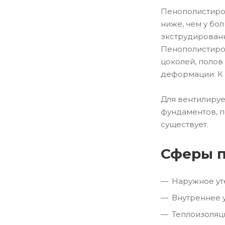
Пенополистирол
ниже, чем у бол
экструдированн
Пенополистирол
цоколей, полов
деформации. К 
Для вентилируе
фундаментов, п
существует.
Сферы п
Наружное ут
Внутреннее 
Теплоизоляци