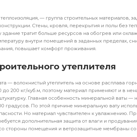
и теплоизоляция, — группа строительных материалов, з
нструкции. Стены, кровля, перекрытия и полы без т
у здание тратит больше ресурсов на обогрев или охл
пературу внутри помещений в заданных пределах, сни
ания, повышает комфорт проживания.
роительного утеплителя
та — волокнистый утеплитель на основе расплава гор
30 до 200 кг/куб.м, поэтому материал применяют и в не
штукатурку. Главная особенность минеральной ваты — 
0 градусов. По этой причине минеральную вату испол
асности. Но материал чувствителен к увлажнению. Пр
ребуется дополнительная защита от влаги и продувания
со стороны помещения и ветрозащитные мембраны со 