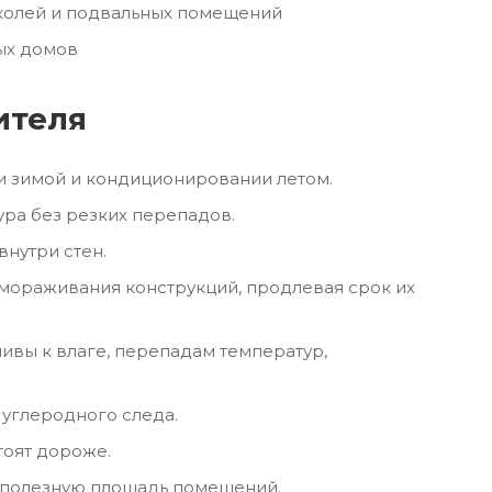
колей и подвальных помещений
ных домов
ителя
и зимой и кондиционировании летом.
ра без резких перепадов.
внутри стен.
мораживания конструкций, продлевая срок их
ивы к влаге, перепадам температур,
углеродного следа.
оят дороже.
т полезную площадь помещений.