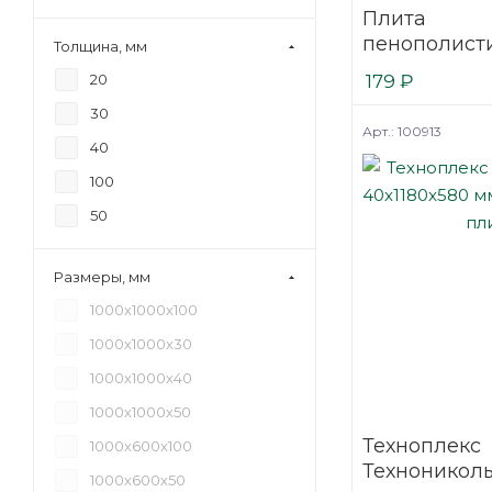
Плита
пенополист
Толщина, мм
RAFINAD TH
20
179
₽
1200х600х50
30
Арт.: 100913
40
100
50
Размеры, мм
1000х1000х100
1000х1000х30
1000х1000х40
1000х1000х50
Техноплекс
1000х600х100
Технониколь
1000х600х50