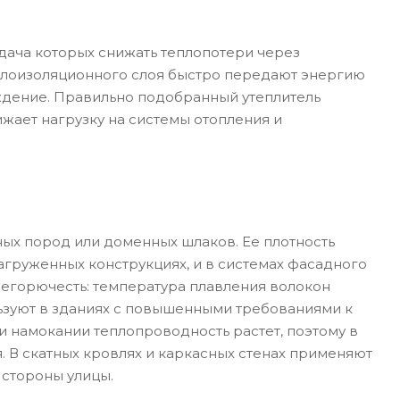
адача которых снижать теплопотери через
еплоизоляционного слоя быстро передают энергию
аждение. Правильно подобранный утеплитель
жает нагрузку на системы отопления и
ных пород или доменных шлаков. Ее плотность
нагруженных конструкциях, и в системах фасадного
негорючесть: температура плавления волокон
ьзуют в зданиях с повышенными требованиями к
и намокании теплопроводность растет, поэтому в
. В скатных кровлях и каркасных стенах применяют
стороны улицы.