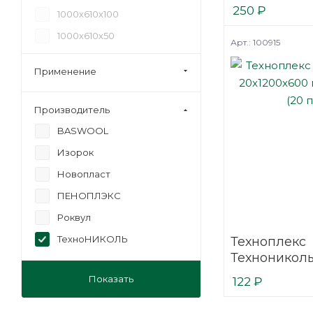
40x1180x580 
250
₽
1000х610х100
кромка (10 п
1000х610х50
Арт.: 100915
1180х580х100
Применение
1180х580х30
1180х580х40
Производитель
1180х580х50
BASWOOL
1185х585х100
Изорок
1185х585х50
Новопласт
1200x600x50
ПЕНОПЛЭКС
1200х600х100
Роквул
1200х600х50
ТехноНИКОЛЬ
Техноплекс
12200х600х20
Технониколь
20x1200x600
4100х1220х100
Показать
122
₽
кромка (20 
4100х1220х50