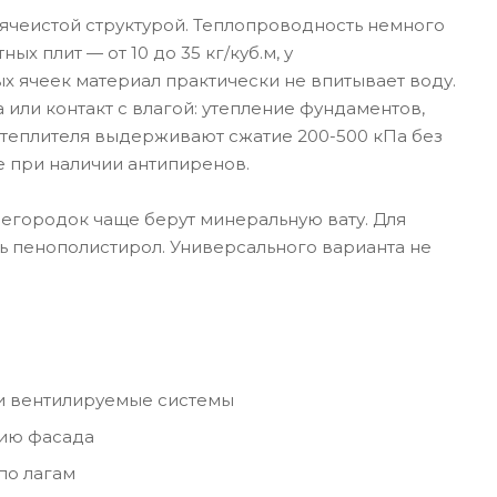
ячеистой структурой. Теплопроводность немного
х плит — от 10 до 35 кг/куб.м, у
ых ячеек материал практически не впитывает воду.
 или контакт с влагой: утепление фундаментов,
 утеплителя выдерживают сжатие 200-500 кПа без
 при наличии антипиренов.
егородок чаще берут минеральную вату. Для
ь пенополистирол. Универсального варианта не
и вентилируемые системы
нию фасада
по лагам