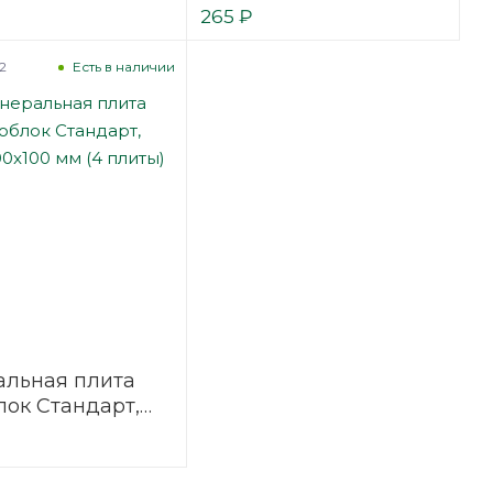
плиты)
1180x580x50 мм (8 плит)
265
₽
2
Есть в наличии
льная плита
лок Стандарт,
00x100 мм (4