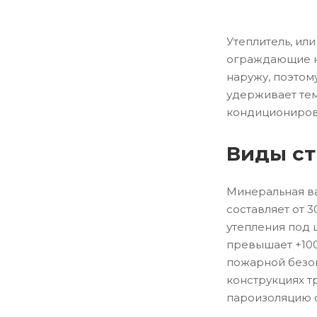
50х600х1000
Утеплитель, ил
ограждающие ко
наружу, поэтом
удерживает тем
кондициониров
Виды ст
Минеральная ва
составляет от 
утепления под 
превышает +100
пожарной безоп
конструкциях т
пароизоляцию 