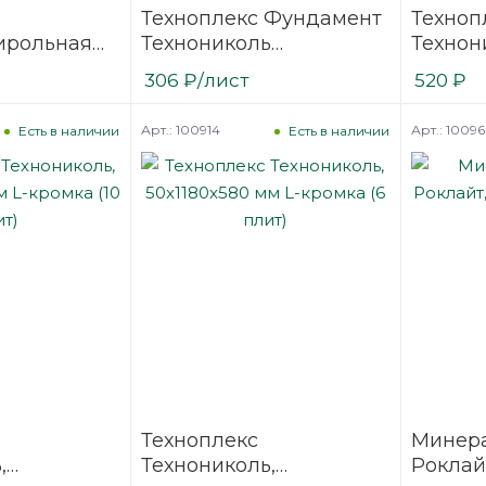
Техноплекс Фундамент
Техноп
ирольная
Технониколь
Технон
ERM ППС15
1180х580х50 мм, 8 плит
100x118
306
₽
/лист
520
₽
 мм (6 плит)
(5,47 м2)
кромка
Арт.: 100914
Арт.: 1009
Есть в наличии
Есть в наличии
Техноплекс
Минера
,
Технониколь,
Роклай