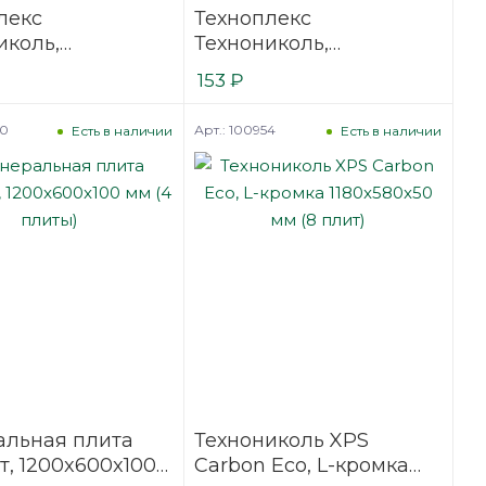
лекс
Техноплекс
иколь,
Технониколь,
0x580 мм L-
30x1180x580 мм L-
153
₽
 (4 плиты)
кромка (13 плит)
60
Арт.: 100954
Есть в наличии
Есть в наличии
льная плита
Технониколь XPS
т, 1200x600x100
Carbon Eco, L-кромка