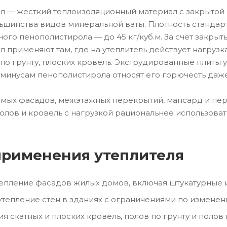
 — жесткий теплоизоляционный материал с закрытой 
ьшинства видов минеральной ваты. Плотность стандартны
ого пенополистирола — до 45 кг/куб.м. За счет закрыт
 применяют там, где на утеплитель действует нагрузка
 по грунту, плоских кровель. Экструдированные плиты
минусам пенополистирола относят его горючесть даже
мых фасадов, межэтажных перекрытий, мансард и пер
олов и кровель с нагрузкой рациональнее использоват
рименения утеплителя
епление фасадов жилых домов, включая штукатурные 
утепление стен в зданиях с ограничениями по измене
я скатных и плоских кровель, полов по грунту и полов 