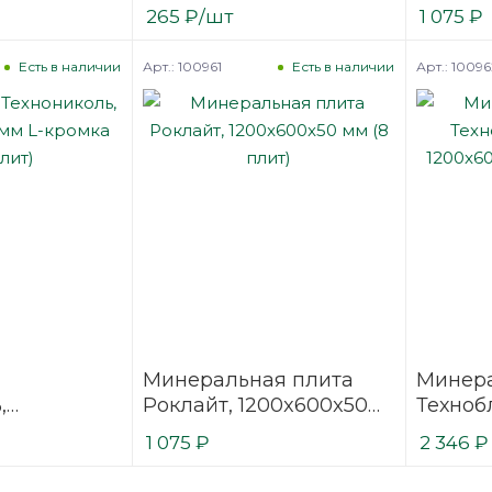
мм L-
50x1180x580 мм L-
мм (4 
265
₽
/шт
1 075
₽
лит)
кромка (6 плит)
Арт.: 100961
Арт.: 10096
Есть в наличии
Есть в наличии
Минеральная плита
Минера
,
Роклайт, 1200x600x50
Техноб
 мм L-
мм (8 плит)
1200x6
1 075
₽
2 346
₽
плит)
плиты)