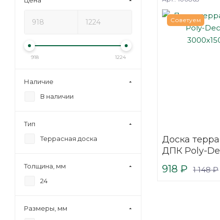
Цена
Советуем
918
1224
Наличие
В наличии
Тип
Доска терра
Террасная доска
ДПК Poly-De
3000х150х24
Толщина, мм
918
₽
1 148
₽
24
Размеры, мм