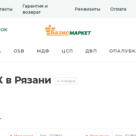
Гарантия и
такты
Реквизиты
Оплата
возврат
НОК
А
OSB
МДФ
ЦСП
ДВП
ОПАЛУБК
 в Рязани
4 товара
Арт.: 100864
Арт.: 10086
Под заказ
Под заказ