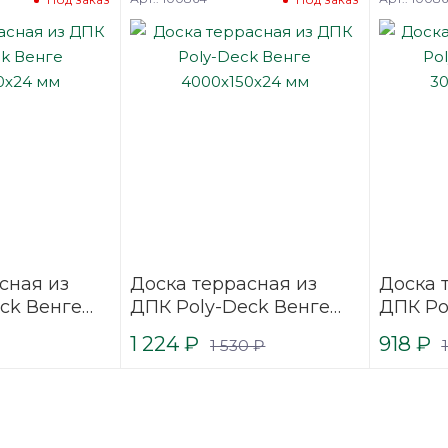
сная из
Доска террасная из
Доска 
ck Венге
ДПК Poly-Deck Венге
ДПК Po
 мм
4000х150х24 мм
3000х1
1 224
₽
918
₽
1 530
₽