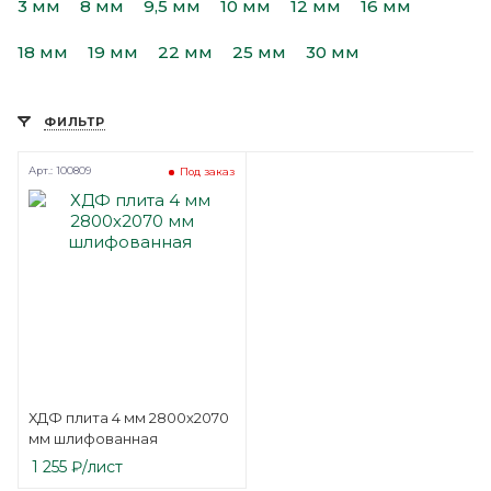
3 мм
8 мм
9,5 мм
10 мм
12 мм
16 мм
18 мм
19 мм
22 мм
25 мм
30 мм
ФИЛЬТР
Арт.: 100809
Под заказ
ХДФ плита 4 мм 2800х2070
мм шлифованная
1 255
₽
/лист