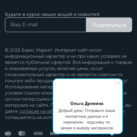
Будьте в курсе наших акций и новостей
Подписаться
© 2026 Базис Маркет. Интернет-сайт носит
информационный характер и ни при каких условиях не
является публичной офертой. Вся информация о товарах
и оказываемых услугах, включая цены, носит
ознакомительный характер и не является советом по
покупке либо продаже каких-либо товаров и/или услуг.
Использование материалов разрешается только при
условии ссылки и/или прямой открытой для поисковых
систем гиперссылки на непосредственный адрес
Ольга Древина
материала на сайте. Продолжая пользоваться сайтом, вы
Добрый день! Отправьте ваши
даете
согласие на обработку персональных данных
и
контактные данные и я
соглашаетесь на использование файлов cookie.
перезвоню - подскажу по
ценам и выбору материалов