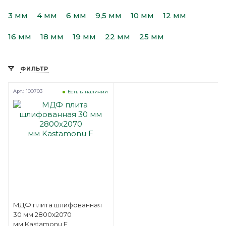
3 мм
4 мм
6 мм
9,5 мм
10 мм
12 мм
16 мм
18 мм
19 мм
22 мм
25 мм
ФИЛЬТР
Арт.: 100703
Есть в наличии
МДФ плита шлифованная
30 мм 2800х2070
мм Kastamonu F