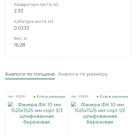
Квадратура листа, м2
2.33
Кубатура листа, м3
0.0233
Вес, кг
16.28
Аналоги по толщине
Аналоги по размеру
з
Есть в наличии
Есть в наличии
Арт.: 100059
Арт.: 100055
А