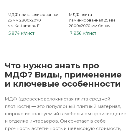
МДФ плита шлифованная
МДФ плита
25 мм 2800х2070
ламинированная 25 мм
мм Kastamonu F
2800х2070 мм белая
односторонняя
5 974
₽
/лист
7 836
₽
/лист
Kastamonu F
Что нужно знать про
МДФ? Виды, применение
и ключевые особенности
МДФ (древесноволокнистая плита средней
плотности) — это популярный плитный материал,
широко используемый в мебельном производстве
и отделке интерьеров. Он сочетает в себе
прочность, эстетичность и невысокую стоимость,