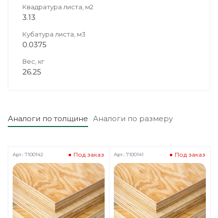
Квадратура листа, м2
3.13
Кубатура листа, м3
0.0375
Вес, кг
26.25
Аналоги по толщине
Аналоги по размеру
Под заказ
Под заказ
Арт.: 7100142
Арт.: 7100141
А