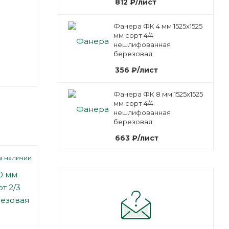
812
₽
/лист
Фанера ФК 4 мм 1525х1525
мм сорт 4/4
нешлифованная
березовая
356
₽
/лист
Фанера ФК 8 мм 1525х1525
мм сорт 4/4
нешлифованная
березовая
663
₽
/лист
Арт.: 100058
Арт.: 100059
 в наличии
Под заказ
Е