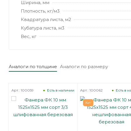
Ширина, мм
Плотность, кг/м3
Квадратура листа, м2
Кубатура листа, м3
Вес, кг
Аналоги по толщине
Аналоги по размеру
Арт.: 100059
Арт.: 100062
каз
Есть в наличии
Есть в 
Хит