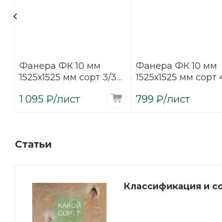
Фанера ФК 10 мм
Фанера ФК 10 мм
4
1525х1525 мм сорт 3/3
1525х1525 мм сорт 
шлифованная
нешлифованная
1 095
₽
/лист
799
₽
/лист
березовая
березовая
Статьи
Классификация и с