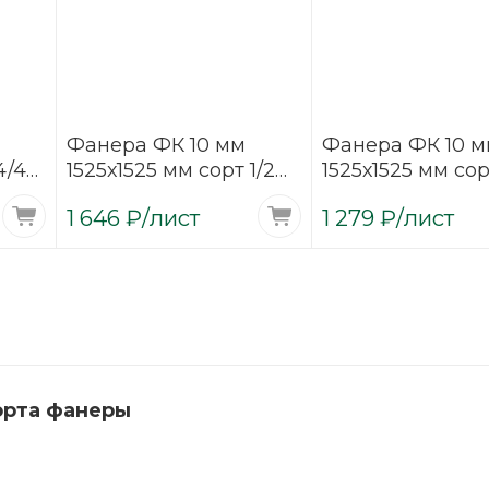
Фанера ФК 10 мм
Фанера ФК 10 
4/4
1525х1525 мм сорт 1/2
1525х1525 мм сор
шлифованная
шлифованная
1 646
₽
/лист
1 279
₽
/лист
березовая
березовая
орта фанеры