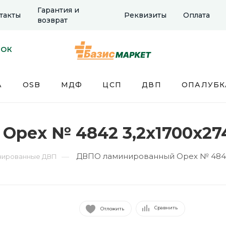
Гарантия и
такты
Реквизиты
Оплата
возврат
НОК
А
OSB
МДФ
ЦСП
ДВП
ОПАЛУБК
рех № 4842 3,2х1700х274
ДВПО ламинированный Орех № 4842
—
нированные ДВП
Сравнить
Отложить