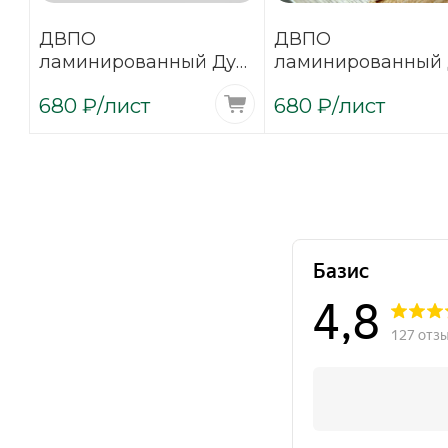
ДВПО
ДВПО
ламинированный Дуб
ламинированный 
Антик №1
Антик №2
680
₽
/лист
680
₽
/лист
3,2х1700х2745
3,2х1700х2745 (де
(фоновый)