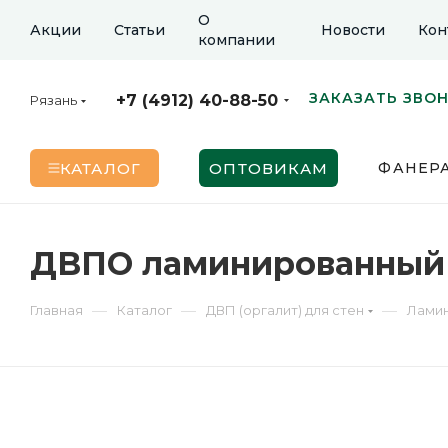
О
Акции
Статьи
Новости
Кон
компании
ЗАКАЗАТЬ ЗВО
+7 (4912) 40-88-50
Рязань
КАТАЛОГ
ОПТОВИКАМ
ФАНЕР
ДВПО ламинированный О
—
—
—
Главная
Каталог
ДВП (оргалит) для стен
Лами