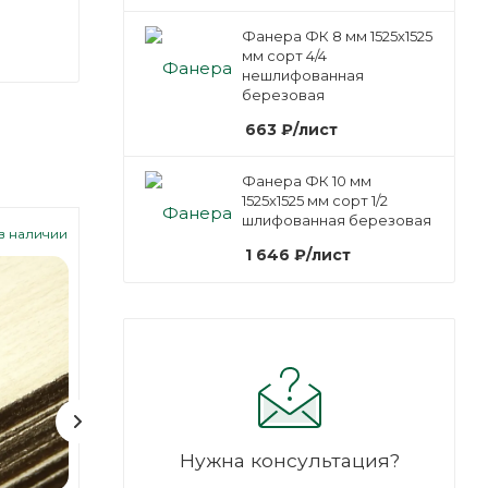
Фанера ФК 8 мм 1525х1525
мм сорт 4/4
нешлифованная
березовая
663
₽
/лист
Фанера ФК 10 мм
1525х1525 мм сорт 1/2
шлифованная березовая
Арт.: 101047
Арт.: 101048
 в наличии
Есть в наличии
Е
1 646
₽
/лист
Нужна консультация?