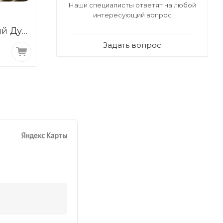
Наши специалисты ответят на любой
интересующий вопрос
ДВПО
ДВПО
й Дуб
ламинированный
ламинирова
Крем 3,2х1700х2745
Лиственница 
Задать вопрос
680
₽
/лист
680
₽
/лист
3,2х1700х2745