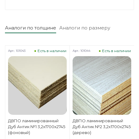
Аналоги по толщине
Аналоги по размеру
и
Есть в наличии
Есть в наличии
Арт.: 101043
Арт.: 101044
А
ДВПО ламинированный
ДВПО ламинированный
Дуб Антик №1 3,2х1700х2745
Дуб Антик №2 3,2х1700х2745
(фоновый)
(дерево)