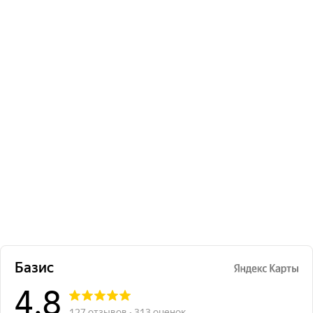
680
₽
/лист