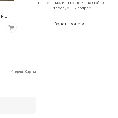
Наши специалисты ответят на любой
интересующий вопрос
ДВПО
ДВПО
ый
ламинированный
ламинирова
745
Лиственница светлая
Орех № 4842
Задать вопрос
680
₽
/лист
680
₽
/лист
3,2х1700х2745
3,2х1700х2745