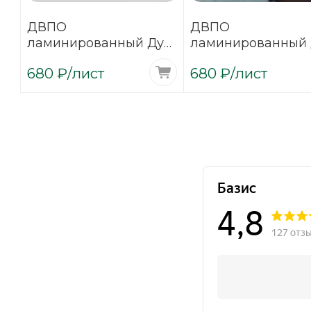
ДВПО
ДВПО
ламинированный Дуб
ламинированный 
Антик №1
венге 3,2х1700х27
680
₽
/лист
680
₽
/лист
3,2х1700х2745
(фоновый)