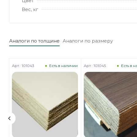
Цвет
Вес, кг
Аналоги по толщине
Аналоги по размеру
Арт.: 101043
Арт.: 101045
чии
Есть в наличии
Есть в 