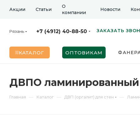
О
Акции
Статьи
Новости
Кон
компании
ЗАКАЗАТЬ ЗВО
+7 (4912) 40-88-50
Рязань
КАТАЛОГ
ОПТОВИКАМ
ФАНЕР
ДВПО ламинированный Д
—
—
—
Главная
Каталог
ДВП (оргалит) для стен
Лами