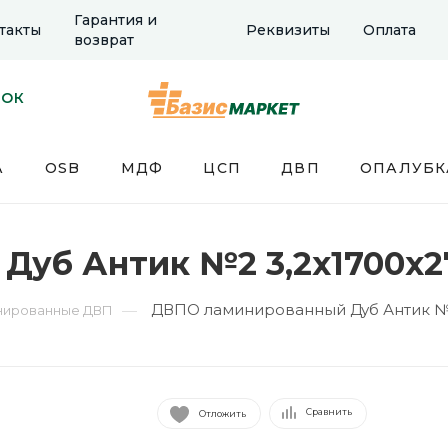
Гарантия и
такты
Реквизиты
Оплата
возврат
НОК
А
OSB
МДФ
ЦСП
ДВП
ОПАЛУБК
уб Антик №2 3,2х1700х27
ДВПО ламинированный Дуб Антик №2
—
нированные ДВП
Сравнить
Отложить