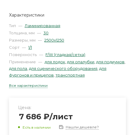
Характеристики
Тип
—
Ламинированная
Толщина, мм
—
30
Размеры, мм
—
2500х1250
Сорт
—
1/1
Поверхность
—
F/W (гладкая/сетка)
Применение
—
для лодок
,
для опалубки
,
для подиумов
,
для пола
,
для сценического оборудования
,
для
фургонов и прицепов
,
транспортная
Все характеристики
Цена:
7 686
₽
/лист
Нашли дешевле?
Есть в наличии