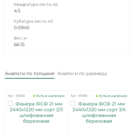
Квадратура листа, м2
4.5
Кубатура листа, м3
0.0945
Вес, кг
66.15
Аналоги по толщине
Аналоги по размеру
Есть в наличии
Есть в наличии
Арт.: 100353
Арт.: 100356
А