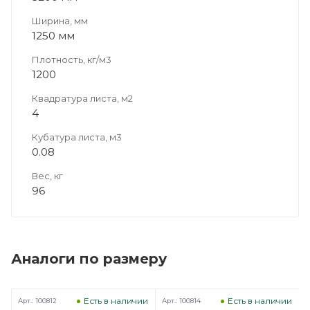
Ширина, мм
1250 мм
Плотность, кг/м3
1200
Квадратура листа, м2
4
Кубатура листа, м3
0.08
Вес, кг
96
Аналоги по размеру
Есть в наличии
Есть в наличии
Арт.: 100812
Арт.: 100814
А