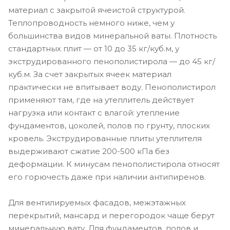
материал с закрытой ячеистой структурой.
Теплопроводность немного ниже, чем у
большинства видов минеральной ваты. Плотность
стандартных плит — от 10 до 35 кг/куб.м, у
экструдированного пенополистирола — до 45 кг/
куб.м. За счет закрытых ячеек материал
практически не впитывает воду. Пенополистирол
применяют там, где на утеплитель действует
нагрузка или контакт с влагой: утепление
фундаментов, цоколей, полов по грунту, плоских
кровель. Экструдированные плиты утеплителя
выдерживают сжатие 200-500 кПа без
деформации. К минусам пенополистирола относят
его горючесть даже при наличии антипиренов.
Для вентилируемых фасадов, межэтажных
перекрытий, мансард и перегородок чаще берут
минеральную вату. Для фундаментов, полов и