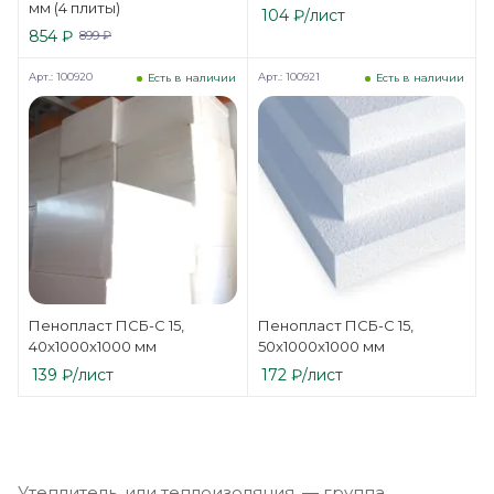
мм (4 плиты)
104
₽
/лист
854
₽
899
₽
Арт.: 100920
Арт.: 100921
Есть в наличии
Есть в наличии
Пенопласт ПСБ-С 15,
Пенопласт ПСБ-С 15,
40x1000x1000 мм
50x1000x1000 мм
139
₽
/лист
172
₽
/лист
Утеплитель, или теплоизоляция, — группа