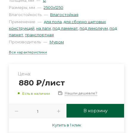
Толщина, мм
—
12
Размеры, мм
—
2500х1250
Влагостойкость
—
Влагостойкая
Применение
—
для пола
,
для сборно щитовых
конструкций
,
на лаги
,
под ламинат
,
под линолеум
,
под
паркет
,
транспортная
Производитель
—
Муром
Все характеристики
Цена:
880
₽
/лист
Нашли дешевле?
Есть в наличии
В корзину
Купить в 1 клик