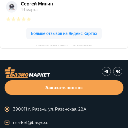
Базис на карте Рязани — Яндекс Карты
Заказать звонок
390011 г. Рязань, ул. Рязанская, 28А
market@basys.su