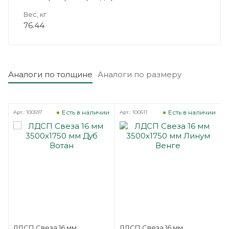
Вес, кг
76.44
Аналоги по толщине
Аналоги по размеру
и
Есть в наличии
Есть в наличии
Арт.: 100597
Арт.: 100611
А
ЛДСП Свеза 16 мм
ЛДСП Свеза 16 мм