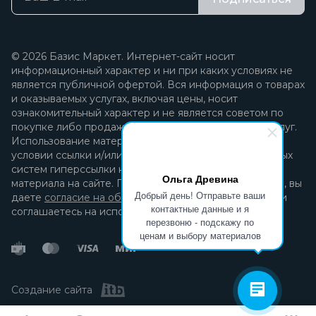
© 2026 Базис Маркет. Интернет-сайт носит
информационный характер и ни при каких условиях не
является публичной офертой. Вся информация о товарах
и оказываемых услугах, включая цены, носит
ознакомительный характер и не является советом по
покупке либо продаже каких-либо товаров и/или услуг.
Использование материалов разрешается только при
условии ссылки и/или прямой открытой для поисковых
систем гиперссылки на непосредственный адрес
Ольга Древина
материала на сайте. Продолжая пользоваться сайтом, вы
Добрый день! Отправьте ваши
даете
согласие на обработку персональных данных
и
контактные данные и я
соглашаетесь на использование файлов cookie.
перезвоню - подскажу по
ценам и выбору материалов
Создание сайта