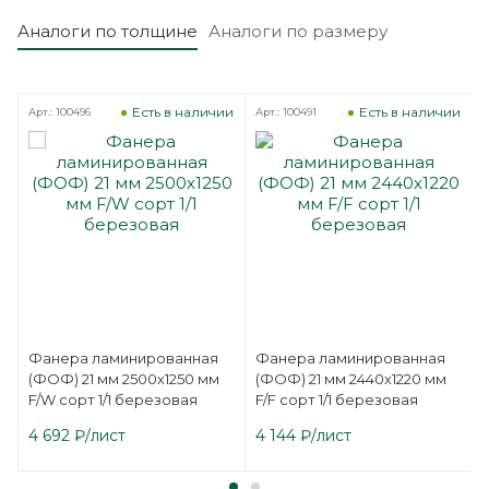
Аналоги по толщине
Аналоги по размеру
Есть в наличии
Есть в наличии
Арт.: 100496
Арт.: 100491
А
Фанера ламинированная
Фанера ламинированная
(ФОФ) 21 мм 2500х1250 мм
(ФОФ) 21 мм 2440х1220 мм
F/W сорт 1/1 березовая
F/F сорт 1/1 березовая
4 692
₽
/лист
4 144
₽
/лист