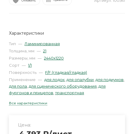
Артикул:
100541
Отложить
Характеристики
Тип
—
Ламинированная
Толщина, мм
—
21
Размеры, мм
—
2440х1220
Сорт
—
1/1
Поверхность
—
F/F (гладкая/гладкая)
Применение
—
для лодок
,
для опалубки
,
для подиумов
,
для пола
,
для сценического оборудования
,
для
фургонов и прицепов
,
транспортная
Все характеристики
Цена: