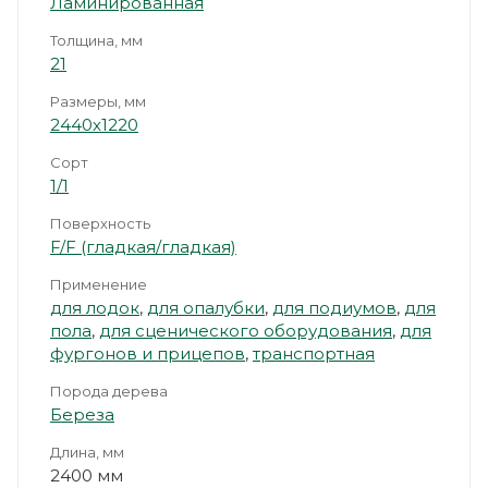
Ламинированная
Толщина, мм
21
Размеры, мм
2440х1220
Сорт
1/1
Поверхность
F/F (гладкая/гладкая)
Применение
для лодок
,
для опалубки
,
для подиумов
,
для
пола
,
для сценического оборудования
,
для
фургонов и прицепов
,
транспортная
Порода дерева
Береза
Длина, мм
2400 мм