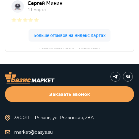
Базис на карте Рязани — Яндекс Карты
Заказать звонок
390011 г. Рязань, ул. Рязанская, 28А
market@basys.su