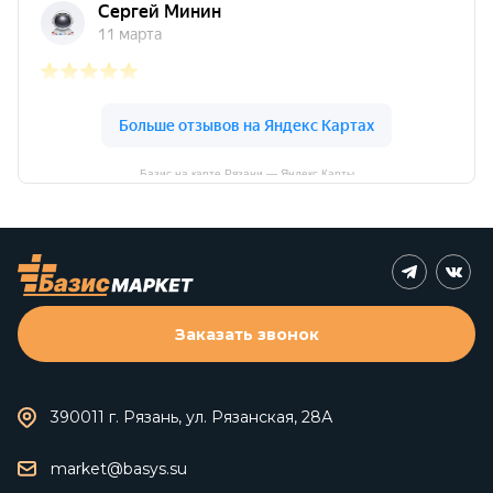
Базис на карте Рязани — Яндекс Карты
Заказать звонок
390011 г. Рязань, ул. Рязанская, 28А
market@basys.su