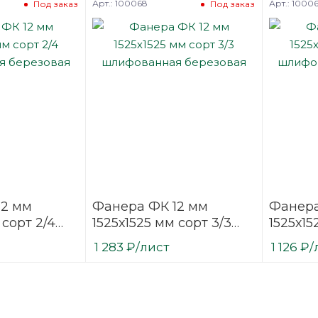
Арт.: 100068
Арт.: 1000
Под заказ
Под заказ
12 мм
Фанера ФК 12 мм
Фанера
 сорт 2/4
1525х1525 мм сорт 3/3
1525х15
ая
шлифованная
шлифо
1 283
₽
/лист
1 126
₽
/
березовая
березо