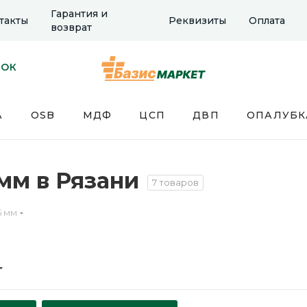
Гарантия и
такты
Реквизиты
Оплата
возврат
НОК
А
OSB
МДФ
ЦСП
ДВП
ОПАЛУБК
 мм в Рязани
7 товаров
5 мм