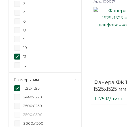
Арт.: 100067
3
4
6
8
9
10
12
15
18
Размеры, мм
Фанера ФК 
21
1525х1525 мм
1525х1525
24
шлифованн
2440х1220
1 175
₽
/лист
27
березовая
2500х1250
30
2500х1500
35
3000х1500
40