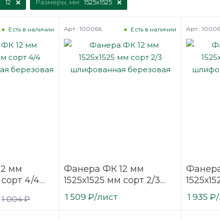
:
12
Размеры, мм:
1525х1525
Арт.: 100066
Арт.: 1000
Есть в наличии
Есть в наличии
12 мм
Фанера ФК 12 мм
Фанера
 сорт 4/4
1525х1525 мм сорт 2/3
1525х15
нная
шлифованная
шлифо
1 509
₽
/лист
1 935
₽
1 004
₽
березовая
березо