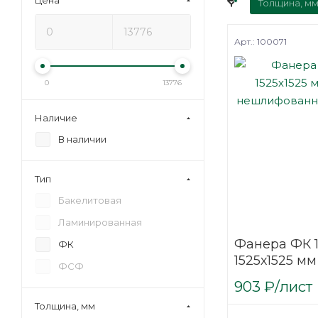
Цена
Толщина, мм
Арт.: 100071
0
13776
Наличие
В наличии
Тип
Бакелитовая
Ламинированная
Фанера ФК 
ФК
1525х1525 мм
ФСФ
нешлифова
903
₽
/лист
березовая
Толщина, мм