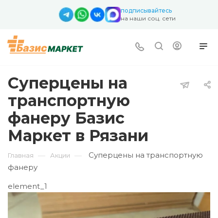
подписывайтесь
на наши соц. сети
Суперцены на
транспортную
фанеру Базис
Маркет в Рязани
Суперцены на транспортную
—
—
Главная
Акции
фанеру
element_1