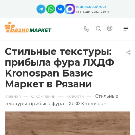
подписывайтесь
на наши соц. сети
Стильные текстуры:
прибыла фура ЛХДФ
Kronospan Базис
Маркет в Рязани
Стильные
—
—
—
Главная
О компании
Новости
текстуры: прибыла фура ЛХДФ Kronospan