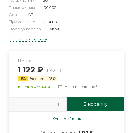
Толщина, мм
—
36
Размеры, мм
—
36х135
Сорт
—
АВ
Применение
—
для пола
Порода дерева
—
Хвоя
Все характеристики
Цена:
1 122
₽
1 320
₽
-
15
%
Экономия
198
₽
Нашли дешевле?
Есть в наличии
В корзину
Купить в 1 клик
Общая стоимость
1 122 ₽