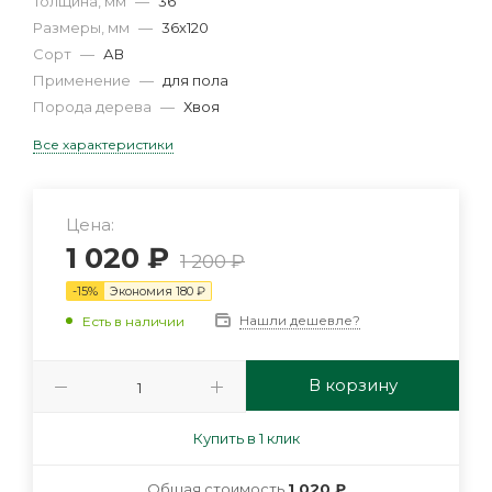
Толщина, мм
—
36
Размеры, мм
—
36х120
Сорт
—
АВ
Применение
—
для пола
Порода дерева
—
Хвоя
Все характеристики
Цена:
1 020
₽
1 200
₽
-
15
%
Экономия
180
₽
Нашли дешевле?
Есть в наличии
В корзину
Купить в 1 клик
Общая стоимость
1 020 ₽