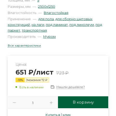
Толщина, мм
—
9
Размеры, мм
—
2500х1250
Влагостойкость
—
Влагостойкая
Применение
—
для пола
,
для сборно щитовых
конструкций
,
на лаги
,
под ламинат
,
под линолеум
,
под
паркет
,
транспортная
Производитель
—
Муром
Все характеристики
Цена:
651
₽
/лист
723
₽
-
10
%
Экономия
72
₽
Нашли дешевле?
Есть в наличии
В корзину
Купить в 1 клик