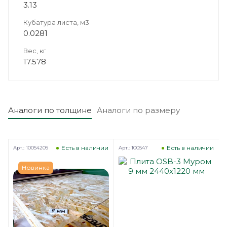
3.13
Кубатура листа, м3
0.0281
Вес, кг
17.578
Аналоги по толщине
Аналоги по размеру
Есть в наличии
Есть в наличии
Арт.: 10054209
Арт.: 100547
А
Новинка