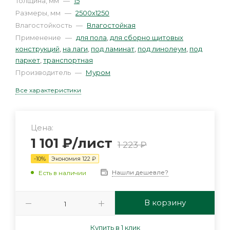
Толщина, мм
—
15
Размеры, мм
—
2500х1250
Влагостойкость
—
Влагостойкая
Применение
—
для пола
,
для сборно щитовых
конструкций
,
на лаги
,
под ламинат
,
под линолеум
,
под
паркет
,
транспортная
Производитель
—
Муром
Все характеристики
Цена:
1 101
₽
/лист
1 223
₽
-
10
%
Экономия
122
₽
Нашли дешевле?
Есть в наличии
В корзину
Купить в 1 клик